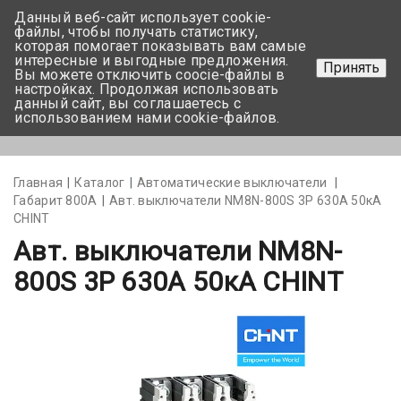
Данный веб-сайт использует cookie-
+375 17-350-99-56
файлы, чтобы получать статистику,
которая помогает показывать вам самые
+375 44-752-82-08
интересные и выгодные предложения.
Принять
Вы можете отключить coocie-файлы в
Задать вопрос
настройках. Продолжая использовать
данный сайт, вы соглашаетесь с
использованием нами cookie-файлов.
Меню
Главная
Каталог
Автоматические выключатели
Габарит 800А
Авт. выключатели NM8N-800S 3Р 630А 50кА
CHINT
Авт. выключатели NM8N-
800S 3Р 630А 50кА CHINT