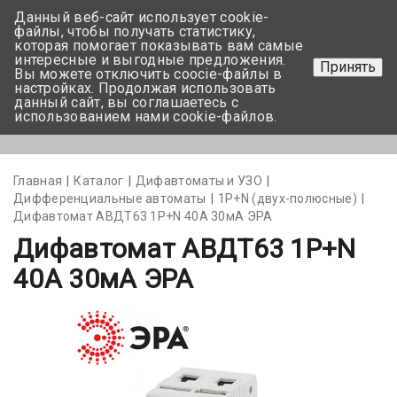
Данный веб-сайт использует cookie-
+375 17-350-99-56
файлы, чтобы получать статистику,
которая помогает показывать вам самые
+375 44-752-82-08
интересные и выгодные предложения.
Принять
Вы можете отключить coocie-файлы в
Задать вопрос
настройках. Продолжая использовать
данный сайт, вы соглашаетесь с
использованием нами cookie-файлов.
Меню
Главная
Каталог
Дифавтоматы и УЗО
Дифференциальные автоматы
1Р+N (двух-полюсные)
Дифавтомат АВДТ63 1Р+N 40А 30мА ЭРА
Дифавтомат АВДТ63 1Р+N
40А 30мА ЭРА