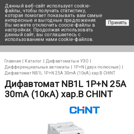
Данный веб-сайт использует cookie-
+375 17-350-99-56
файлы, чтобы получать статистику,
которая помогает показывать вам самые
+375 44-752-82-08
интересные и выгодные предложения.
Принять
Вы можете отключить coocie-файлы в
Задать вопрос
настройках. Продолжая использовать
данный сайт, вы соглашаетесь с
использованием нами cookie-файлов.
Меню
Главная
Каталог
Дифавтоматы и УЗО
Дифференциальные автоматы
1Р+N (двух-полюсные)
Дифавтомат NB1L 1P+N 25А 30mA (10кА) хар.В CHINT
Дифавтомат NB1L 1P+N 25А
30mA (10кА) хар.В CHINT