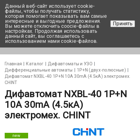
Данный веб-сайт использует cookie-
+375 17-350-99-56
файлы, чтобы получать статистику,
которая помогает показывать вам самые
+375 44-752-82-08
интересные и выгодные предложения.
Принять
Вы можете отключить coocie-файлы в
Задать вопрос
настройках. Продолжая использовать
данный сайт, вы соглашаетесь с
использованием нами cookie-файлов.
Меню
Главная
Каталог
Дифавтоматы и УЗО
Дифференциальные автоматы
1Р+N (двух-полюсные)
Дифавтомат NXBL-40 1P+N 10А 30mA (4.5кА) электромех.
CHINT
Дифавтомат NXBL-40 1P+N
10А 30mA (4.5кА)
электромех. CHINT
new