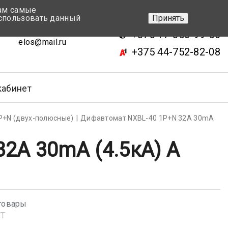
вам самые
+375 17-343-46-70
спользовать данный
Принять
ск, ул.Кижеватова 7, кор.2
+375 17-350-99-56
elos@mail.ru
+375 44-752-82-08
кабинет
Р+N (двух-полюсные)
Дифавтомат NXBL-40 1P+N 32А 30mA
2А 30mA (4.5кА) А
товары
NT