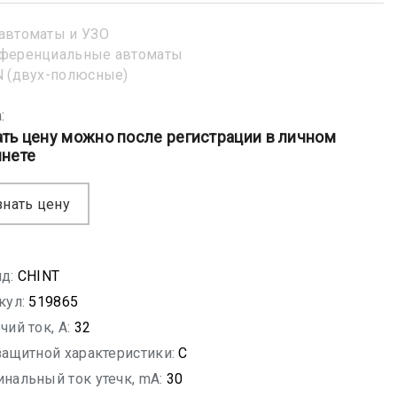
автоматы и УЗО
ференциальные автоматы
 (двух-полюсные)
:
ать цену можно после регистрации в личном
инете
знать цену
д:
CHINT
кул:
519865
чий ток, A:
32
защитной характеристики:
C
нальный ток утечк, mA:
30