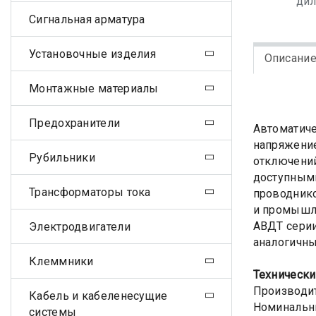
ди
Сигнальная арматура
Установочные изделия
Описани
Монтажные материалы
Предохранители
Автоматиче
напряжение
Рубильники
отключений
доступным
Трансформаторы тока
проводнико
и промышл
АВДТ серии
Электродвигатели
аналогичны
Клеммники
Технически
Производит
Кабель и кабеленесущие
Номинальны
системы