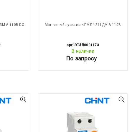
5М А 110В DC
Магнитный пускатель ПМЛ-1561ДМ А 110В
2
арт: ЭТАЛ0001173
В наличии
По запросу