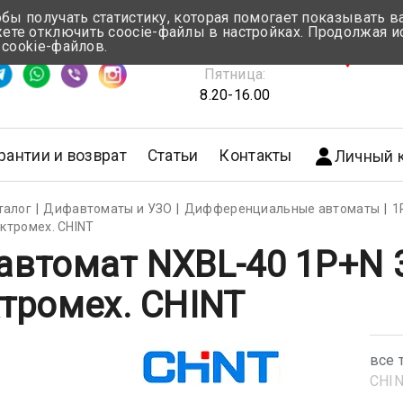
обы получать статистику, которая помогает показывать 
те отключить coocie-файлы в настройках. Продолжая и
Понедельник-Четверг:
 cookie-файлов.
емя ответа ≈ 5 мин
8.30-17.00
г.Мин
Пятница:
8.20-16.00
рантии и возврат
Статьи
Контакты
Личный 
талог
Дифавтоматы и УЗО
Дифференциальные автоматы
1
ектромех. CHINT
втомат NXBL-40 1P+N 3
тромех. CHINT
все 
CHI