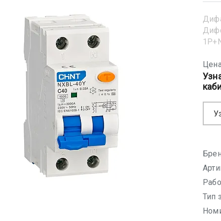
Диф
Диф
1Р+N
Цена
Узн
каб
У
Брен
Арти
Рабо
Тип 
Номи