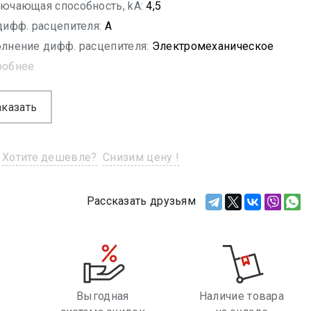
ючающая способность, kA:
4,5
дифф. расцепителя:
A
лнение дифф. расцепителя:
Электромеханическое
робнее
аказать
Хотите дешевле?
Снизим цену !
Рассказать друзьям
Выгодная
Наличие товара