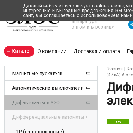
Данный веб-сайт использует cookie-файлы, чт
интересные и выгодные предложения. Вы може
сайт, вы соглашаетесь с использованием нами
Электротехническая
Вр
аппаратура
оптом и в розницу
Каталог
О компании
Доставка и оплата
Га
Главная
Ка
Магнитные пускатели
(4.5кА) А эл
Дифа
Автоматические выключатели
элек
Дифавтоматы и УЗО
Дифференциальные автоматы
new
1Р (одно-полюсные)