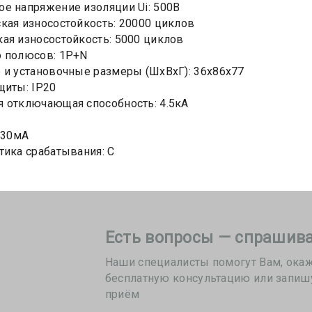
е напряжение изоляции Ui: 500В
кая износостойкость: 20000 циклов
ая износостойкость: 5000 циклов
о полюсов: 1P+N
 и установочные размеры (ШхВхГ): 36х86х77
щиты: IP20
 отключающая способность: 4.5кА
: 30мА
тика срабатывания: C
Есть вопросы — спрашива
Наши специалисты помогут Вам, ока
бесплатную консультацию или запиш
приём