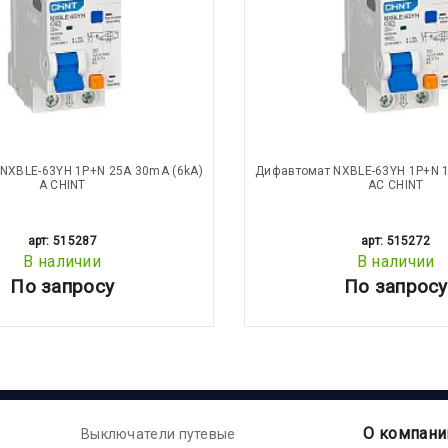
NXBLE-63YH 1P+N 25А 30mA (6kA)
Дифавтомат NXBLE-63YH 1P+N 1
А CHINT
АС CHINT
арт: 515287
арт: 515272
В наличии
В наличии
По запросу
По запросу
О компани
Выключатели путевые