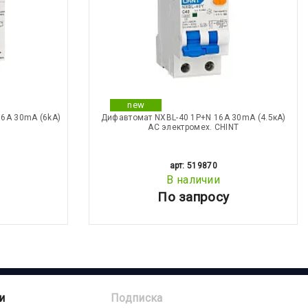
new
6А 30mA (6kA)
Дифавтомат NXBL-40 1P+N 16А 30mA (4.5кА)
АС электромех. CHINT
арт: 519870
В наличии
По запросу
и
Подписка