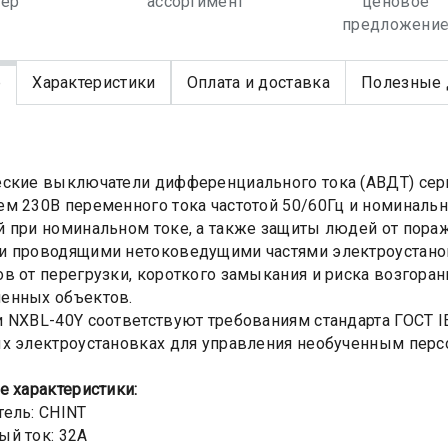
лер
ассортимент
ценовое
предложени
е
Характеристики
Оплата и доставка
Полезные 
ские выключатели дифференциального тока (АВДТ) сери
м 230В переменного тока частотой 50/60Гц и номиналь
 при номинальном токе, а также защиты людей от пора
и проводящими нетоковедущими частями электроустано
в от перегрузки, короткого замыкания и риска возгора
енных объектов.
 NXBL-40Y соответствуют требованиям стандарта ГОСТ I
х электроустановках для управления необученным перс
е х
арактеристики:
ель: CHINT
й ток: 32А