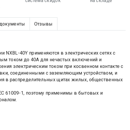
система скидок
на складе
е
документы
Отзывы
и NXBL-40Y применяются в электрических сетях с
ным током до 40А для нечастых включений и
жения электрическим током при косвенном контакте с
вки, соединенными с заземляющим устройством, и
ния в распределительных щитах жилых, общественных
EC 61009-1, поэтому применимы в бытовых и
оналом.