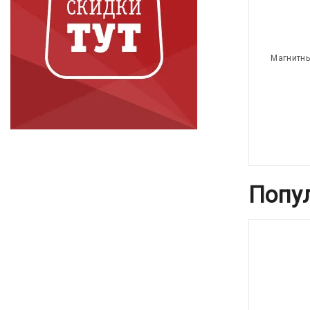
Магнитны
Попу