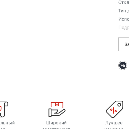
Откл
Тип 
Испо
Под
З
альный
Широкий
Лучшее