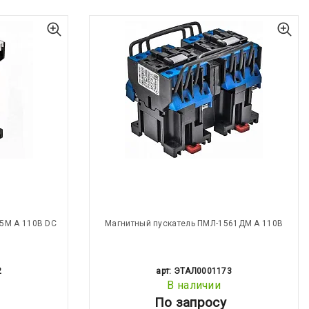
5М А 110В DC
Магнитный пускатель ПМЛ-1561ДМ А 110В
2
арт: ЭТАЛ0001173
В наличии
По запросу