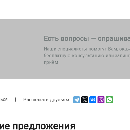
Есть вопросы — спрашива
Наши специалисты помогут Вам, ока
бесплатную консультацию или запиш
приём
ься
Рассказать друзьям
ие предложения