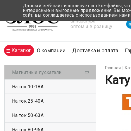
Данный веб-сайт использует cookie-файлы, чт
интересные и выгодные предложения. Вы може
сайт, вы соглашаетесь с использованием нами
Электротехническая
Вр
аппаратура
оптом и в розницу
Каталог
О компании
Доставка и оплата
Га
Главная
Ка
Магнитные пускатели
Кату
На ток 10-18А
На ток 25-40А
На ток 50-63А
На ток 80-95А