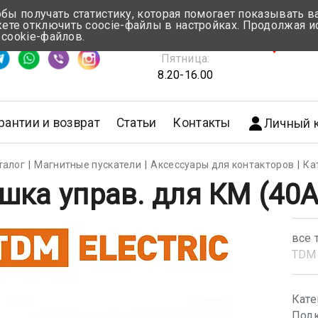
обы получать статистику, которая помогает показывать 
те отключить coocie-файлы в настройках. Продолжая и
Понедельник-Четверг:
 cookie-файлов.
емя ответа ≈ 5 мин
8.30-17.00
г.Мин
Пятница:
8.20-16.00
рантии и возврат
Статьи
Контакты
Личный 
талог
Магнитные пускатели
Аксессуары для контакторов
Ка
шка управ. для КМ (40
все 
TDM 
Кате
Подк