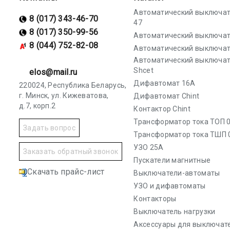
Автоматический выключат
8 (017) 343-46-70
47
8 (017) 350-99-56
Автоматический выключат
8 (044) 752-82-08
Автоматический выключат
Автоматический выключа
Shcet
elos@mail.ru
Дифавтомат 16А
220024, Республика Беларусь,
г. Минск, ул. Кижеватова,
Дифавтомат Chint
д.7, корп.2
Контактор Chint
Трансформатор тока ТОП 0
Задать вопрос
Трансформатор тока ТШП 
УЗО 25А
Заказать обратный звонок
Пускатели магнитные
Скачать прайс-лист
Выключатели-автоматы
УЗО и дифавтоматы
Контакторы
Выключатель нагрузки
Аксессуары для выключат