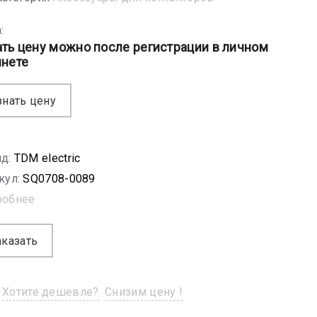
:
ать цену можно после регистрации в личном
инете
знать цену
д:
TDM electric
кул:
SQ0708-0089
робнее
аказать
Хотите дешевле?
Снизим цену !