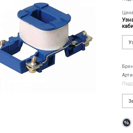
Цена
Узн
каб
У
Брен
Арти
Под
З