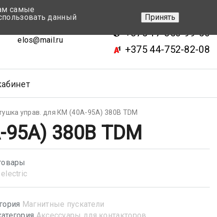
вам самые
+375 17-343-46-70
спользовать данный
Принять
ск, ул.Кижеватова 7, кор.2
+375 17-350-99-56
elos@mail.ru
+375 44-752-82-08
кабинет
тушка управ. для КМ (40А-95А) 380В TDM
А-95А) 380В TDM
товары
electric
гория
Магнитные пускатели
атегория
Аксессуары для контакторов