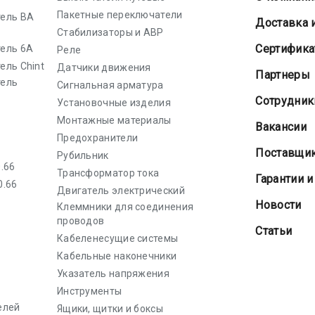
Пакетные переключатели
ель ВА
Доставка 
Стабилизаторы и АВР
Cертифик
ель 6А
Реле
ель Chint
Датчики движения
Партнеры
тель
Сигнальная арматура
Сотрудник
Установочные изделия
Монтажные материалы
Вакансии
Предохранители
Поставщи
Рубильник
.66
Трансформатор тока
Гарантии и
0.66
Двигатель электрический
Новости
Клеммники для соединения
проводов
Статьи
Кабеленесущие системы
Кабельные наконечники
Указатель напряжения
Инструменты
елей
Ящики, щитки и боксы