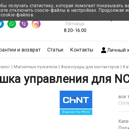
обы получать статистику, которая помогает показывать 
те отключить coocie-файлы в настройках. Продолжая и
Понедельник-Четверг:
 cookie-файлов.
емя ответа ≈ 5 мин
8.30-17.00
г.Мин
Пятница:
8.20-16.00
рантии и возврат
Статьи
Контакты
Личный 
талог
Магнитные пускатели
Аксессуары для контакторов
Ка
шка управления для NC
все 
CHI
Кате
Подк