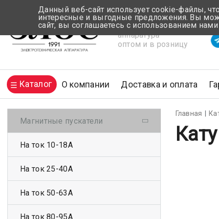
Данный веб-сайт использует cookie-файлы, чт
интересные и выгодные предложения. Вы може
сайт, вы соглашаетесь с использованием нами
Электротехническая
Вр
аппаратура
оптом и в розницу
Каталог
О компании
Доставка и оплата
Га
Главная
Ка
Магнитные пускатели
Кату
На ток 10-18А
На ток 25-40А
На ток 50-63А
На ток 80-95А