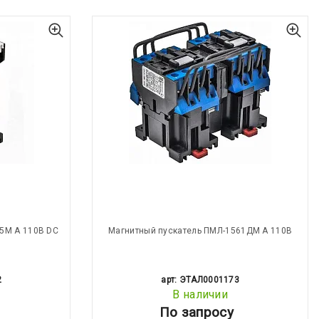
5М А 110В DC
Магнитный пускатель ПМЛ-1561ДМ А 110В
2
арт: ЭТАЛ0001173
В наличии
По запросу