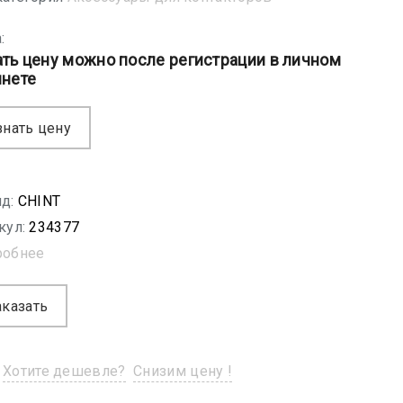
:
ать цену можно после регистрации в личном
инете
знать цену
д:
CHINT
кул:
234377
робнее
аказать
Хотите дешевле?
Снизим цену !