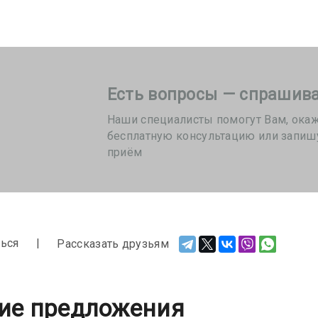
Есть вопросы — спрашива
Наши специалисты помогут Вам, ока
бесплатную консультацию или запиш
приём
ься
Рассказать друзьям
ие предложения