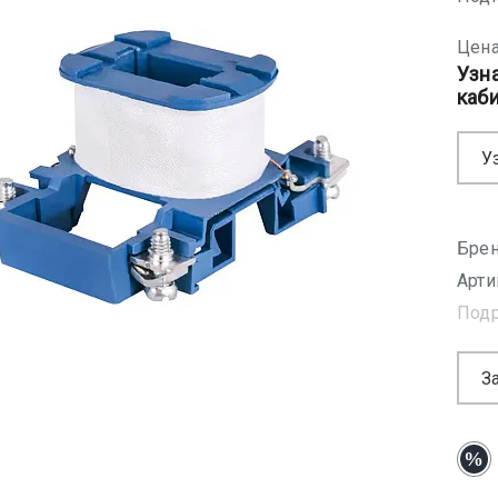
Цена
Узн
каб
У
Брен
Арти
Под
З