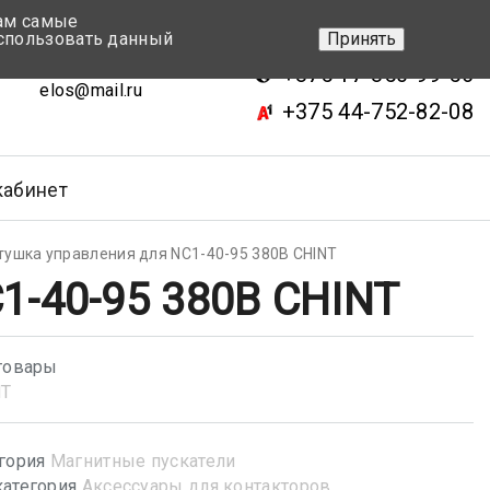
вам самые
+375 17-343-46-70
спользовать данный
Принять
ск, ул.Кижеватова 7, кор.2
+375 17-350-99-56
elos@mail.ru
+375 44-752-82-08
кабинет
тушка управления для NC1-40-95 380В CHINT
1-40-95 380В CHINT
товары
NT
гория
Магнитные пускатели
атегория
Аксессуары для контакторов