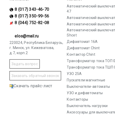
Автоматический выключат
8 (017) 343-46-70
47
8 (017) 350-99-56
Автоматический выключат
8 (044) 752-82-08
Автоматический выключат
Автоматический выключа
Shcet
elos@mail.ru
Дифавтомат 16А
220024, Республика Беларусь,
г. Минск, ул. Кижеватова,
Дифавтомат Chint
д.7, корп.2
Контактор Chint
Трансформатор тока ТОП 0
Задать вопрос
Трансформатор тока ТШП 
УЗО 25А
Заказать обратный звонок
Пускатели магнитные
Скачать прайс-лист
Выключатели-автоматы
УЗО и дифавтоматы
Контакторы
Выключатель нагрузки
Аксессуары для выключат