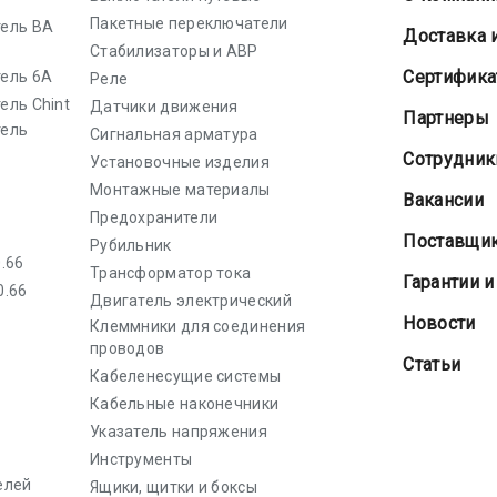
Пакетные переключатели
ель ВА
Доставка 
Стабилизаторы и АВР
Cертифик
ель 6А
Реле
ель Chint
Датчики движения
Партнеры
тель
Сигнальная арматура
Сотрудник
Установочные изделия
Монтажные материалы
Вакансии
Предохранители
Поставщи
Рубильник
.66
Трансформатор тока
Гарантии и
0.66
Двигатель электрический
Новости
Клеммники для соединения
проводов
Статьи
Кабеленесущие системы
Кабельные наконечники
Указатель напряжения
Инструменты
елей
Ящики, щитки и боксы