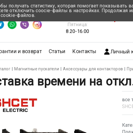
обы получать статистику, которая помогает показывать 
те отключить coocie-файлы в настройках. Продолжая и
Понедельник-Четверг:
 cookie-файлов.
емя ответа ≈ 5 мин
8.30-17.00
г.Мин
Пятница:
8.20-16.00
рантии и возврат
Статьи
Контакты
Личный 
талог
Магнитные пускатели
Аксессуары для контакторов
Пр
тавка времени на откл.
все 
SHС
Кате
Подк