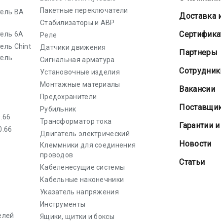
Пакетные переключатели
ель ВА
Доставка 
Стабилизаторы и АВР
Cертифик
ель 6А
Реле
ель Chint
Датчики движения
Партнеры
тель
Сигнальная арматура
Сотрудник
Установочные изделия
Монтажные материалы
Вакансии
Предохранители
Поставщи
Рубильник
.66
Трансформатор тока
Гарантии и
0.66
Двигатель электрический
Новости
Клеммники для соединения
проводов
Статьи
Кабеленесущие системы
Кабельные наконечники
Указатель напряжения
Инструменты
елей
Ящики, щитки и боксы