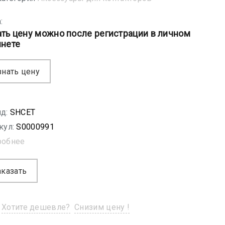
:
ать цену можно после регистрации в личном
инете
знать цену
д:
SHСET
кул:
S0000991
робнее
аказать
Хотите дешевле?
Снизим цену !