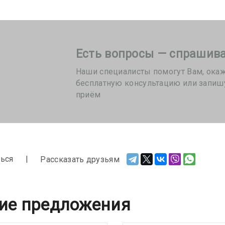
Есть вопросы — спрашива
Наши специалисты помогут Вам, ока
бесплатную консультацию или запиш
приём
ься
Рассказать друзьям
ие предложения