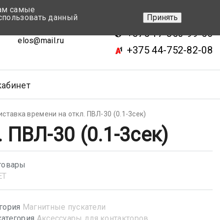
вам самые
+375 17-343-46-70
спользовать данный
Принять
ск, ул.Кижеватова 7, кор.2
+375 17-350-99-56
elos@mail.ru
+375 44-752-82-08
кабинет
иставка времени на откл. ПВЛ-30 (0.1-3сек)
 ПВЛ-30 (0.1-3сек)
товары
ET
гория
Магнитные пускатели
атегория
Аксессуары для контакторов