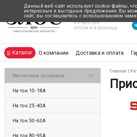
Данный веб-сайт использует cookie-файлы, чт
интересные и выгодные предложения. Вы може
сайт, вы соглашаетесь с использованием нами
Электротехническая
Вр
аппаратура
оптом и в розницу
Каталог
О компании
Доставка и оплата
Га
Главная
Ка
Магнитные пускатели
Прис
На ток 10-18А
На ток 25-40А
На ток 50-63А
На ток 80-95А