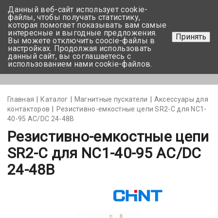
Данный веб-сайт использует cookie-
+375 17-350-99-56
файлы, чтобы получать статистику,
которая помогает показывать вам самые
+375 44-752-82-08
интересные и выгодные предложения.
Принять
Вы можете отключить coocie-файлы в
Задать вопрос
настройках. Продолжая использовать
данный сайт, вы соглашаетесь с
использованием нами cookie-файлов.
Меню
Главная
Каталог
Магнитные пускатели
Аксессуары для
контакторов
Резистивно-емкостные цепи SR2-С для NC1-
40-95 AC/DC 24-48В
Резистивно-емкостные цепи
SR2-С для NC1-40-95 AC/DC
24-48В