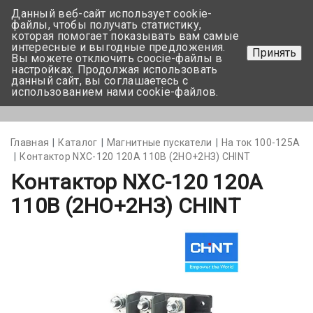
Данный веб-сайт использует cookie-
+375 17-350-99-56
файлы, чтобы получать статистику,
которая помогает показывать вам самые
+375 44-752-82-08
интересные и выгодные предложения.
Принять
Вы можете отключить coocie-файлы в
Задать вопрос
настройках. Продолжая использовать
данный сайт, вы соглашаетесь с
использованием нами cookie-файлов.
Меню
Главная
Каталог
Магнитные пускатели
На ток 100-125А
Контактор NXC-120 120A 110В (2НО+2НЗ) CHINT
Контактор NXC-120 120A
110В (2НО+2НЗ) CHINT