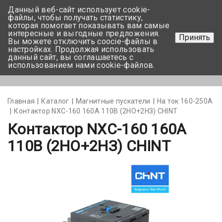
Данный веб-сайт использует cookie-
+375 17-350-99-56
файлы, чтобы получать статистику,
которая помогает показывать вам самые
+375 44-752-82-08
интересные и выгодные предложения.
Принять
Вы можете отключить coocie-файлы в
Задать вопрос
настройках. Продолжая использовать
данный сайт, вы соглашаетесь с
использованием нами cookie-файлов.
Меню
Главная
Каталог
Магнитные пускатели
На ток 160-250А
Контактор NXC-160 160A 110В (2НО+2НЗ) CHINT
Контактор NXC-160 160A
110В (2НО+2НЗ) CHINT