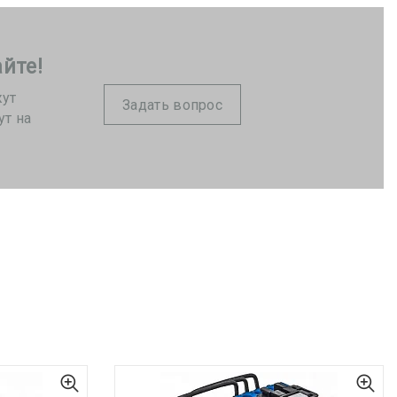
йте!
жут
Задать вопрос
ут на