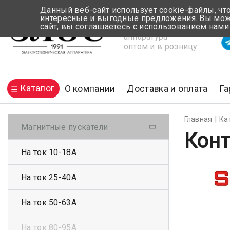
Данный веб-сайт использует cookie-файлы, чт
интересные и выгодные предложения. Вы може
сайт, вы соглашаетесь с использованием нами
Электротехническая
Вр
аппаратура
оптом и в розницу
Каталог
О компании
Доставка и оплата
Га
Главная
Ка
Магнитные пускатели
Конт
На ток 10-18А
На ток 25-40А
На ток 50-63А
На ток 80-95А