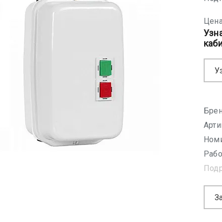
Цена
Узн
каб
У
Брен
Арти
Номи
Рабо
Под
З