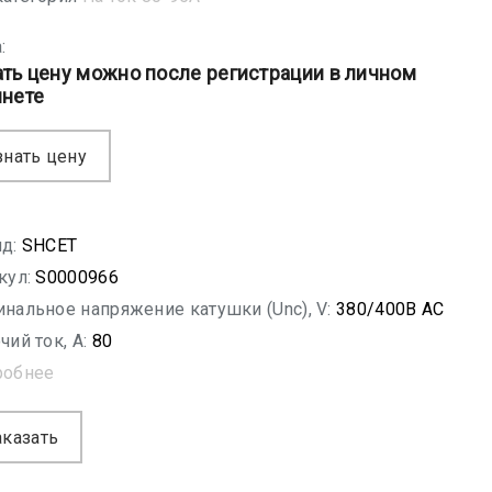
:
ать цену можно после регистрации в личном
инете
знать цену
д:
SHСET
кул:
S0000966
нальное напряжение катушки (Unc), V:
380/400B AC
чий ток, A:
80
робнее
аказать