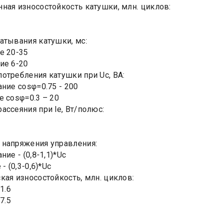
ная износостойкость катушки, млн. циклов:
атывания катушки, мс:
е 20-35
ие 6-20
отребления катушки при Uc, ВА:
ание cosφ=0.75 - 200
е cosφ=0.3 – 20
ассеяния при le, Вт/полюс:
напряжения управления:
ние - (0,8-1,1)*Uc
- (0,3-0,6)*Uc
кая износостойкость, млн. циклов:
1.6
7.5