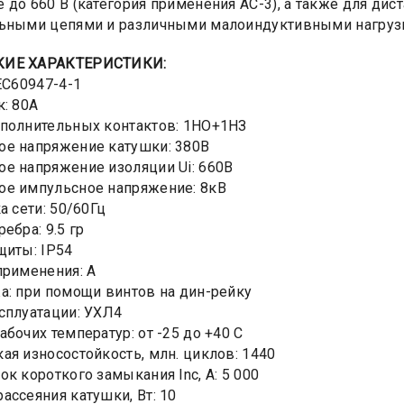
 до 660 В (категория применения АС-3), а также для ди
ьными цепями и различными малоиндуктивными нагрузка
КИЕ ХАРАКТЕРИСТИКИ:
IEC60947-4-1
к: 80А
полнительных контактов: 1HO+1НЗ
е напряжение катушки: 380В
е напряжение изоляции Ui: 660В
ое импульсное напряжение: 8кВ
а сети: 50/60Гц
ебра: 9.5 гр
щиты: IP54
применения: А
а: при помощи винтов на дин-рейку
сплуатации: УХЛ4
абочих температур: от -25 до +40 С
ая износостойкость, млн. циклов: 1440
ок короткого замыкания Inc, А: 5 000
ассеяния катушки, Вт: 10