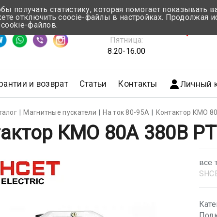
обы получать статистику, которая помогает показывать 
те отключить coocie-файлы в настройках. Продолжая и
Понедельник-Четверг:
 cookie-файлов.
емя ответа ≈ 5 мин
8.30-17.00
г.Мин
Пятница:
8.20-16.00
рантии и возврат
Статьи
Контакты
Личный 
талог
Магнитные пускатели
На ток 80-95А
Контактор КМО 80
актор КМО 80А 380В РТ
все 
SHС
Кате
Подк