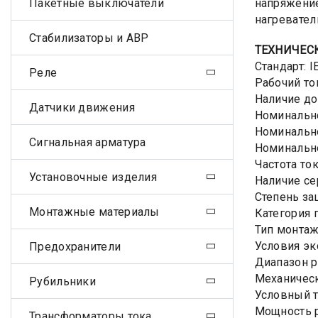
Пакетные выключатели
напряжение
нагревател
Стабилизаторы и АВР
ТЕХНИЧЕС
Стандарт: 
Реле
Рабочий то
Наличие до
Датчики движения
Номинально
Номинально
Сигнальная арматура
Номинальн
Частота ток
Установочные изделия
Наличие сер
Степень за
Монтажные материалы
Категория 
Тип монтаж
Условия эк
Предохранители
Диапазон р
Механическ
Рубильники
Условный т
Мощность р
Трансформаторы тока