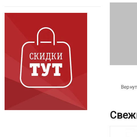
Вернут
Свеж