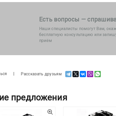
Есть вопросы — спрашива
Наши специалисты помогут Вам, ока
бесплатную консультацию или запиш
приём
ься
Рассказать друзьям
ие предложения