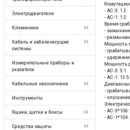
Комутацион
- АС-3: 1.2
Электродвигатели
- АС-1: 1.2
Время сраб
Клеммники
- замыкани
- размыкан
Кабель и кабеленесущие
Мощность п
системы
- срабатыв
- удержани
Измерительные приборы и
Мощность р
указатели
- АС-3: 5.1
- АС-1: 12.5
Кабельные наконечники
Диапазоны 
- срабатыва
- опускание 
Инструменты
Электричес
- АС-3*106: 
Ящики, щитки и боксы
- АС-1*104: 
Средства защиты