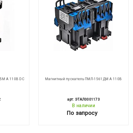
5М А 110В DC
Магнитный пускатель ПМЛ-1561ДМ А 110В
2
арт: ЭТАЛ0001173
В наличии
По запросу