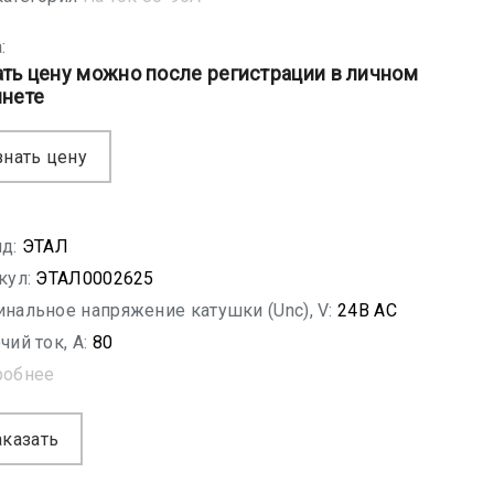
:
ать цену можно после регистрации в личном
инете
знать цену
д:
ЭТАЛ
кул:
ЭТАЛ0002625
нальное напряжение катушки (Unc), V:
24В АС
чий ток, A:
80
робнее
аказать