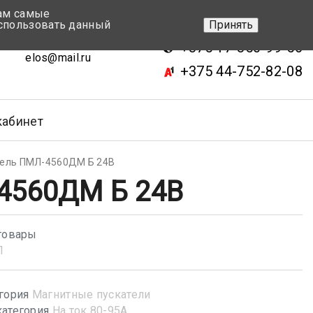
вам самые
+375 17-343-46-70
спользовать данный
Принять
ск, ул.Кижеватова 7, кор.2
+375 17-350-99-56
elos@mail.ru
+375 44-752-82-08
кабинет
тель ПМЛ-4560ДМ Б 24В
4560ДМ Б 24В
товары
Л
гория
Магнитные пускатели
атегория
На ток 80-95А