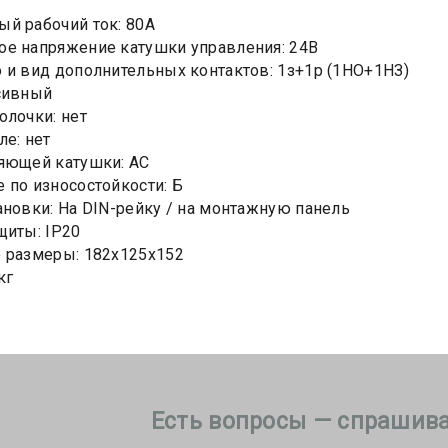
й рабочий ток: 80А
е напряжение катушки управления: 24В
 и вид дополнительных контактов: 1з+1р (1НО+1НЗ)
сивный
олочки: нет
ле: нет
яющей катушки: АС
 по износостойкости: Б
ановки: На DIN-рейку / на монтажную панель
щиты: IP20
 размеры: 182х125х152
кг
Есть вопросы — спрашива