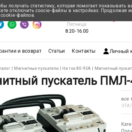
обы получать статистику, которая помогает показывать 
те отключить coocie-файлы в настройках. Продолжая и
Понедельник-Четверг:
 cookie-файлов.
емя ответа ≈ 5 мин
8.30-17.00
г.Мин
Пятница:
8.20-16.00
рантии и возврат
Статьи
Контакты
Личный 
талог
Магнитные пускатели
На ток 80-95А
Магнитный пуска
итный пускатель ПМЛ-
все 
ЭТА
Кате
Подк