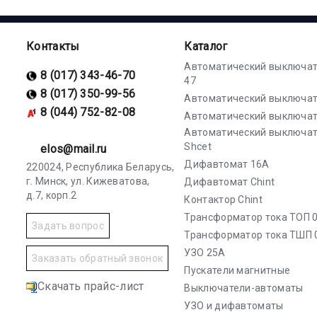
Контакты
Каталог
Автоматический выключат
8 (017) 343-46-70
47
8 (017) 350-99-56
Автоматический выключат
8 (044) 752-82-08
Автоматический выключат
Автоматический выключа
Shcet
elos@mail.ru
Дифавтомат 16А
220024, Республика Беларусь,
г. Минск, ул. Кижеватова,
Дифавтомат Chint
д.7, корп.2
Контактор Chint
Трансформатор тока ТОП 0
Задать вопрос
Трансформатор тока ТШП 
УЗО 25А
Заказать обратный звонок
Пускатели магнитные
Скачать прайс-лист
Выключатели-автоматы
УЗО и дифавтоматы