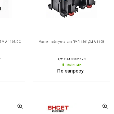
5М А 110В DC
Магнитный пускатель ПМЛ-1561ДМ А 110В
2
арт: ЭТАЛ0001173
В наличии
По запросу