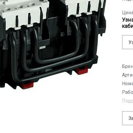
Цена
Узн
каб
У
Брен
Арти
Номи
Рабо
Под
З