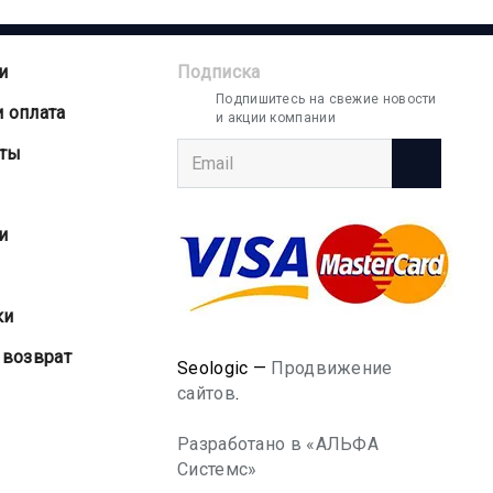
и
Подписка
Подпишитесь на свежие новости
и оплата
и акции компании
аты
и
ки
 возврат
Seologic —
Продвижение
сайтов
.
Разработано в «АЛЬФА
Системс»