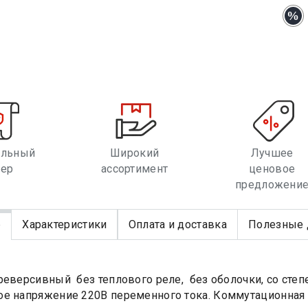
альный
Широкий
Лучшее
лер
ассортимент
ценовое
предложени
е
Характеристики
Оплата и доставка
Полезные 
реверсивный без теплового реле, без оболочки, со степ
е напряжение 220В переменного тока. Коммутационная из