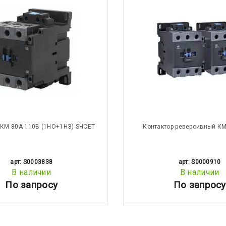
 КМ 80А 110В (1НО+1НЗ) SHCET
Контактор реверсивный КМ
арт: S0003838
арт: S0000910
В наличии
В наличии
По запросу
По запросу