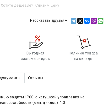
Хотите дешевле?
Снизим цену !
Рассказать друзьям
Выгодная
Наличие товара
система скидок
на складе
е
документы
Отзывы
енью защиты IP00, с катушкой управления на
носостойкость (млн. циклов): 1,0.