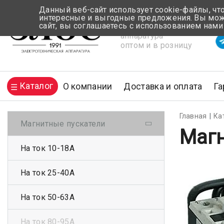
Данный веб-сайт использует cookie-файлы, чт
интересные и выгодные предложения. Вы може
сайт, вы соглашаетесь с использованием нами
Электротехническая
Вр
аппаратура
оптом и в розницу
Каталог
О компании
Доставка и оплата
Га
Главная
Ка
Магнитные пускатели
Магн
На ток 10-18А
На ток 25-40А
На ток 50-63А
На ток 80-95А