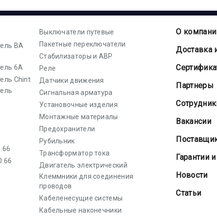
О компани
Выключатели путевые
Пакетные переключатели
ель ВА
Доставка 
Стабилизаторы и АВР
Cертифик
ель 6А
Реле
ель Chint
Датчики движения
Партнеры
тель
Сигнальная арматура
Сотрудник
Установочные изделия
Монтажные материалы
Вакансии
Предохранители
Поставщи
Рубильник
.66
Трансформатор тока
Гарантии и
0.66
Двигатель электрический
Новости
Клеммники для соединения
проводов
Статьи
Кабеленесущие системы
Кабельные наконечники