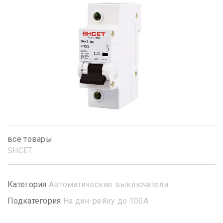
все товары
SHСET
Категория
Автоматические выключатели
Подкатегория
На дин-рейку до 100А