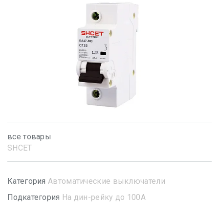
все товары
SHСET
Категория
Автоматические выключатели
Подкатегория
На дин-рейку до 100А