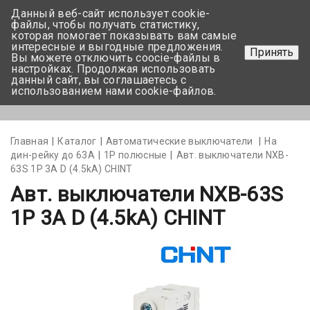
Данный веб-сайт использует cookie-
+375 17-350-99-56
файлы, чтобы получать статистику,
которая помогает показывать вам самые
+375 44-752-82-08
интересные и выгодные предложения.
Принять
Вы можете отключить coocie-файлы в
Задать вопрос
настройках. Продолжая использовать
данный сайт, вы соглашаетесь с
использованием нами cookie-файлов.
Меню
Главная
Каталог
Автоматические выключатели
На
дин-рейку до 63А
1Р полюсные
Авт. выключатели NXB-
63S 1P 3A D (4.5kA) CHINT
Авт. выключатели NXB-63S
1P 3A D (4.5kA) CHINT