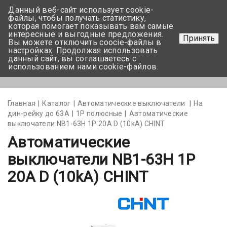
Данный веб-сайт использует cookie-
+375 17-350-99-56
файлы, чтобы получать статистику,
которая помогает показывать вам самые
+375 44-752-82-08
интересные и выгодные предложения.
Принять
Вы можете отключить coocie-файлы в
Задать вопрос
настройках. Продолжая использовать
данный сайт, вы соглашаетесь с
использованием нами cookie-файлов.
Меню
Главная
Каталог
Автоматические выключатели
На
дин-рейку до 63А
1Р полюсные
Автоматические
выключатели NB1-63H 1P 20A D (10kA) CHINT
Автоматические
выключатели NB1-63H 1P
20A D (10kA) CHINT