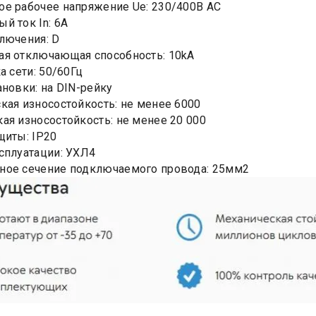
е рабочее напряжение Ue: 230/400В AC
й ток In: 6А
лючения: D
я отключающая способность: 10kA
а сети: 50/60Гц
ановки: на DIN-рейку
кая износостойкость: не менее 6000
ая износостойкость: не менее 20 000
щиты: IP20
сплуатации: УХЛ4
ное сечение подключаемого провода: 25мм2