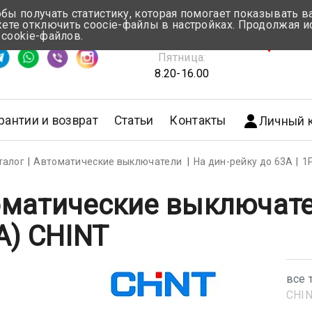
обы получать статистику, которая помогает показывать 
те отключить coocie-файлы в настройках. Продолжая и
Понедельник-Четверг:
 cookie-файлов.
емя ответа ≈ 5 мин
8.30-17.00
г.Мин
Пятница:
8.20-16.00
рантии и возврат
Статьи
Контакты
Личный 
талог
Автоматические выключатели
На дин-рейку до 63А
1
матические выключате
A) CHINT
все 
CHI