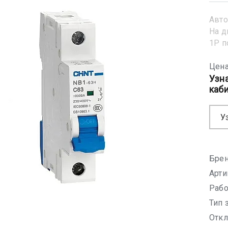
Авто
На д
1Р 
Цена
Узн
каб
У
Брен
Арти
Рабо
Тип 
Откл