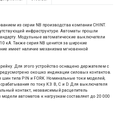
анием из серии NB производства компании CHINT.
путствующей инфраструктуре. Автоматы прошли
андарту. Модульные автоматические выключатели
0 кА. Также серия NB ценится за широкие
ение имеет наличие механизма мгновенной
рейку. Для этого устройство оснащено держателем с
предусмотрено окошко индикации силовых контактов.
шин типа PIN и FORK. Номинальные токи моделей,
срабатывания по току КЗ: B, C и D. Для выключателя
альный контакт, независимый расцепитель
 модели автоматов к нагрузкам составляет до 20 000