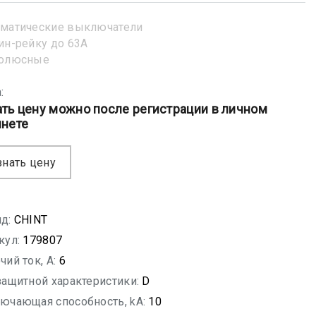
матические выключатели
ин-рейку до 63А
полюсные
:
ать цену можно после регистрации в личном
инете
знать цену
д:
CHINT
кул:
179807
чий ток, A:
6
защитной характеристики:
D
ючающая способность, kA:
10