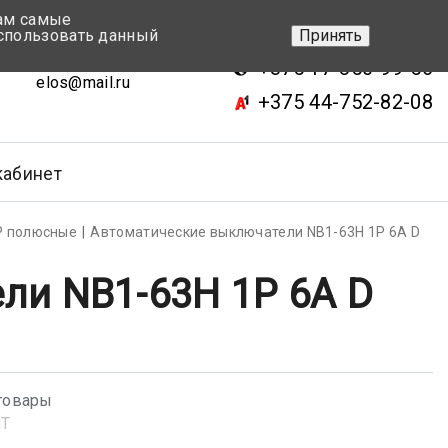
вам самые
+375 17-343-46-70
спользовать данный
Принять
ск, ул.Кижеватова 7, кор.2
+375 17-350-99-56
elos@mail.ru
+375 44-752-82-08
кабинет
Р полюсные
Автоматические выключатели NB1-63H 1P 6A D
ли NB1-63H 1P 6A D
товары
NT