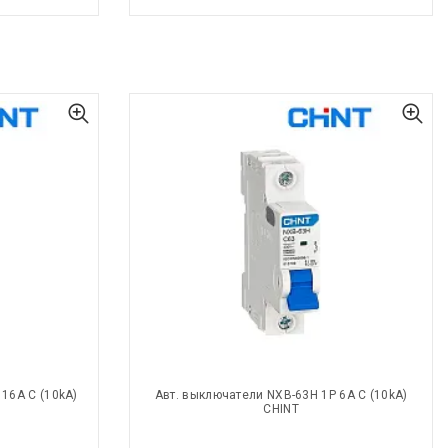
16A С (10kA)
Авт. выключатели NXB-63H 1P 6A С (10kA)
CHINT