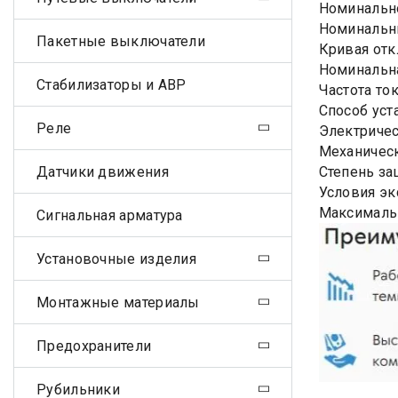
Номинально
Номинальны
Пакетные выключатели
Кривая отк
Номинальна
Стабилизаторы и АВР
Частота ток
Способ уст
Реле
Электричес
Механическ
Датчики движения
Степень за
Условия эк
Максималь
Сигнальная арматура
Установочные изделия
Монтажные материалы
Предохранители
Рубильники