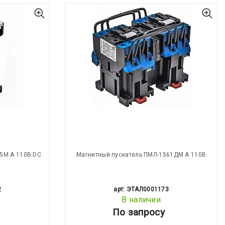
5М А 110В DC
Магнитный пускатель ПМЛ-1561ДМ А 110В
2
арт: ЭТАЛ0001173
В наличии
По запросу