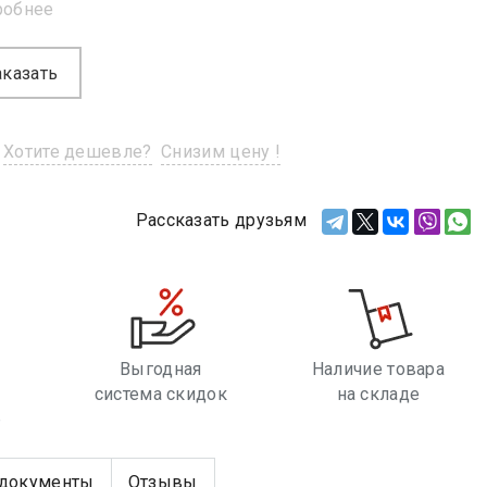
робнее
аказать
Хотите дешевле?
Снизим цену !
Рассказать друзьям
Выгодная
Наличие товара
система скидок
на складе
е
документы
Отзывы