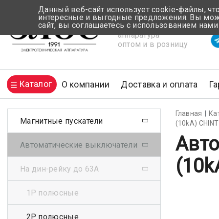
Данный веб-сайт использует cookie-файлы, чт
интересные и выгодные предложения. Вы може
сайт, вы соглашаетесь с использованием нами
Электротехническая
Вр
аппаратура
оптом и в розницу
Каталог
О компании
Доставка и оплата
Га
Главная
Ка
Магнитные пускатели
(10kA) CHINT
Авто
Автоматические выключатели
(10k
На дин-рейку до 63А
1Р полюсные
2Р полюсные