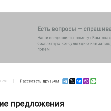
Есть вопросы — спрашива
Наши специалисты помогут Вам, ока
бесплатную консультацию или запиш
приём
ься
Рассказать друзьям
ие предложения