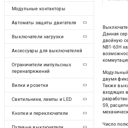
Модульные контакторы
Автоматы защиты двигателя
Выключате
Данная сер
Выключатели нагрузки
двойную се
NB1-63H ха
Аксессуары для выключателей
возможност
коммутаци
Ограничители импульсных
перенапряжений
Модульный 
двумя фикс
Вилки и розетки
Также выкл
входящих в
разработан
Светильники, лампы и LED
S9, расцеп
механическ
Кнопки и переключатели
Число полю
Путевые выключатели