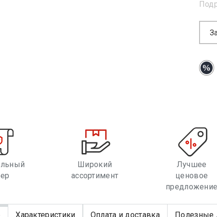
Под
З
альный
Широкий
Лучшее
лер
ассортимент
ценовое
предложени
е
Характеристики
Оплата и доставка
Полезные 