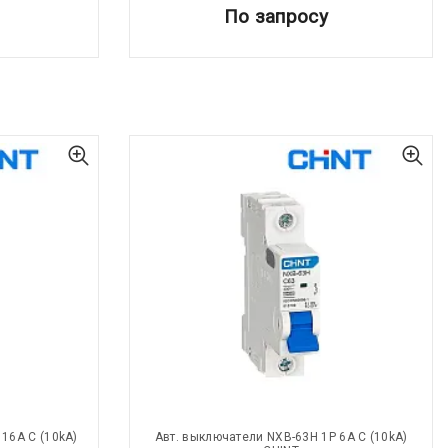
По запросу
16A С (10kA)
Авт. выключатели NXB-63H 1P 6A С (10kA)