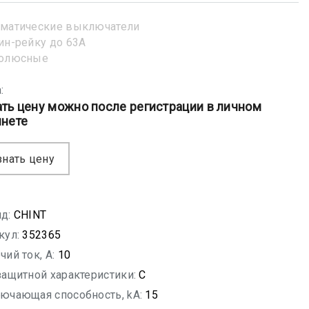
матические выключатели
ин-рейку до 63А
полюсные
:
ать цену можно после регистрации в личном
инете
знать цену
д:
CHINT
кул:
352365
чий ток, A:
10
защитной характеристики:
C
ючающая способность, kA:
15