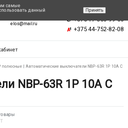
вам самые
+375 17-343-46-70
спользовать данный
Принять
ск, ул.Кижеватова 7, кор.2
+375 17-350-99-56
elos@mail.ru
+375 44-752-82-08
кабинет
Р полюсные
Автоматические выключатели NBP-63R 1P 10A С
ли NBP-63R 1P 10A С
товары
NT