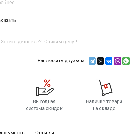
робнее
аказать
Хотите дешевле?
Снизим цену !
Рассказать друзьям
Выгодная
Наличие товара
система скидок
на складе
е
документы
Отзывы