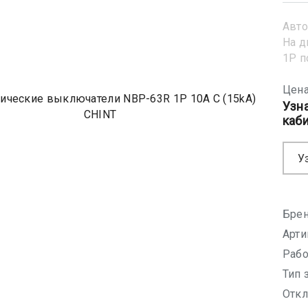
Авто
На д
1Р 
Цена
Узн
каб
У
Брен
Арти
Рабо
Тип 
Откл