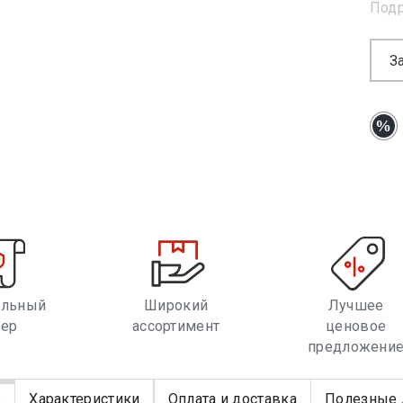
Под
З
альный
Широкий
Лучшее
лер
ассортимент
ценовое
предложени
е
Характеристики
Оплата и доставка
Полезные 