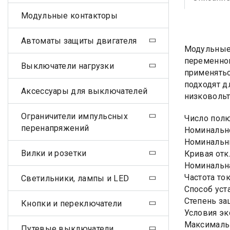
Модульные контакторы
Автоматы защиты двигателя
Модульные 
переменног
Выключатели нагрузки
применятьс
подходят д
Аксессуары для выключателей
низковольт
Ограничители импульсных
Число пол
перенапряжений
Номинально
Номинальны
Вилки и розетки
Кривая отк
Номинальна
Частота ток
Светильники, лампы и LED
Способ уст
Степень за
Кнопки и переключатели
Условия эк
Максималь
Путевые выключатели