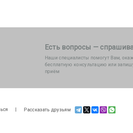
Есть вопросы — спрашива
Наши специалисты помогут Вам, ока
бесплатную консультацию или запиш
приём
ься
Рассказать друзьям