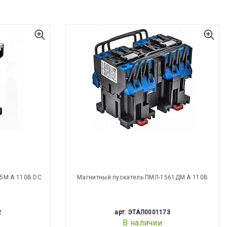
5М А 110В DC
Магнитный пускатель ПМЛ-1561ДМ А 110В
2
арт: ЭТАЛ0001173
В наличии