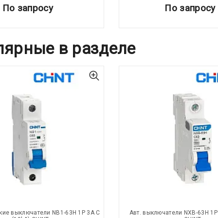
По запросу
По запросу
лярные в разделе
кие выключатели NB1-63H 1P 3A C
Авт. выключатели NXB-63H 1P 