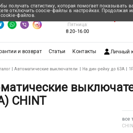
обы получать статистику, которая помогает показывать 
те отключить coocie-файлы в настройках. Продолжая и
Понедельник-Четверг:
 cookie-файлов.
емя ответа ≈ 5 мин
8.30-17.00
г.Мин
Пятница:
8.20-16.00
рантии и возврат
Статьи
Контакты
Личный 
талог
Автоматические выключатели
На дин-рейку до 63А
1
матические выключате
A) CHINT
все 
CHI