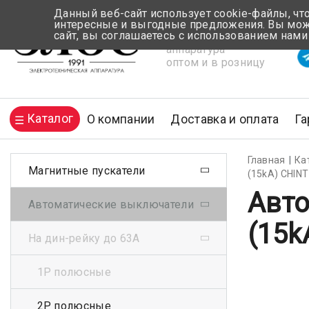
Данный веб-сайт использует cookie-файлы, чт
интересные и выгодные предложения. Вы може
сайт, вы соглашаетесь с использованием нами
Электротехническая
Вр
аппаратура
оптом и в розницу
Каталог
О компании
Доставка и оплата
Га
Главная
Ка
Магнитные пускатели
(15kA) CHINT
Авто
Автоматические выключатели
(15k
На дин-рейку до 63А
1Р полюсные
2Р полюсные