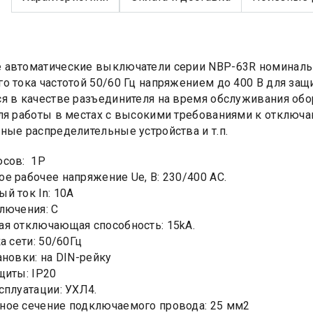
автоматические выключатели серии NBP-63R номинальны
о тока частотой 50/60 Гц напряжением до 400 В для защ
я в качестве разъединителя на время обслуживания об
ля работы в местах с высокими требованиями к отключа
ные распределительные устройства и т.п.
юсов: 1Р
е рабочее напряжение Ue, B: 230/400 AC.
й ток In: 10А
лючения: C
я отключающая способность: 15kA.
а сети: 50/60Гц
ановки: на DIN-рейку
щиты: IP20
сплуатации: УХЛ4.
ное сечение подключаемого провода: 25 мм2