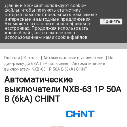
Данный веб-сайт использует cookie-
+375 17-350-99-56
файлы, чтобы получать статистику,
которая помогает показывать вам самые
+375 44-752-82-08
интересные и выгодные предложения.
Принять
Вы можете отключить coocie-файлы в
Задать вопрос
настройках. Продолжая использовать
данный сайт, вы соглашаетесь с
использованием нами cookie-файлов.
Меню
Главная
Каталог
Автоматические выключатели
На
дин-рейку до 63А
1Р полюсные
Автоматические
выключатели NXB-63 1P 50A B (6kA) CHINT
Автоматические
выключатели NXB-63 1P 50A
B (6kA) CHINT