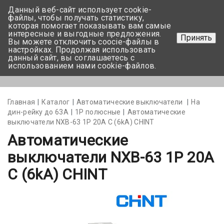
Данный веб-сайт использует cookie-
+375 17-350-99-56
файлы, чтобы получать статистику,
которая помогает показывать вам самые
+375 44-752-82-08
интересные и выгодные предложения.
Принять
Вы можете отключить coocie-файлы в
Задать вопрос
настройках. Продолжая использовать
данный сайт, вы соглашаетесь с
использованием нами cookie-файлов.
Меню
Главная
Каталог
Автоматические выключатели
На
дин-рейку до 63А
1Р полюсные
Автоматические
выключатели NXB-63 1P 20A С (6kA) CHINT
Автоматические
выключатели NXB-63 1P 20A
С (6kA) CHINT