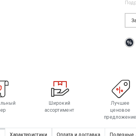
Под
З
альный
Широкий
Лучшее
лер
ассортимент
ценовое
предложени
е
Характеристики
Оплата и доставка
Полезные 