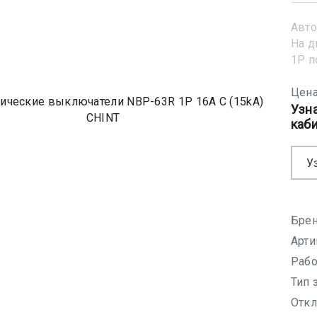
Авто
На д
1Р 
Цена
Узн
каб
У
Брен
Арти
Рабо
Тип 
Откл