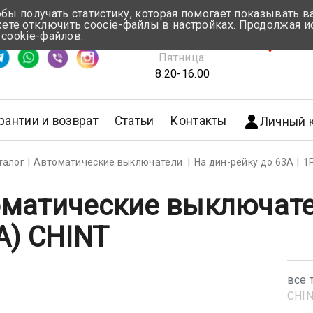
обы получать статистику, которая помогает показывать 
те отключить coocie-файлы в настройках. Продолжая и
Понедельник-Четверг:
 cookie-файлов.
емя ответа ≈ 5 мин
8.30-17.00
г.Мин
Пятница:
8.20-16.00
рантии и возврат
Статьи
Контакты
Личный 
талог
Автоматические выключатели
На дин-рейку до 63А
1
матические выключате
A) CHINT
все 
CHI