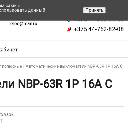
вам самые
+375 17-343-46-70
спользовать данный
Принять
ск, ул.Кижеватова 7, кор.2
+375 17-350-99-56
elos@mail.ru
+375 44-752-82-08
кабинет
Р полюсные
Автоматические выключатели NBP-63R 1P 16A С
ли NBP-63R 1P 16A С
товары
NT