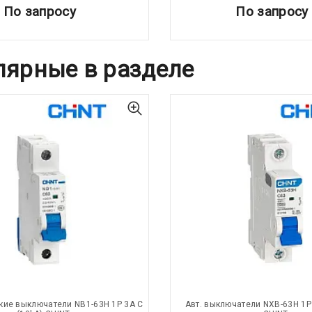
По запросу
По запросу
лярные в разделе
кие выключатели NB1-63H 1P 3A C
Авт. выключатели NXB-63H 1P 