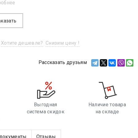
робнее
аказать
Хотите дешевле?
Снизим цену !
Рассказать друзьям
Выгодная
Наличие товара
система скидок
на складе
е
документы
Отзывы