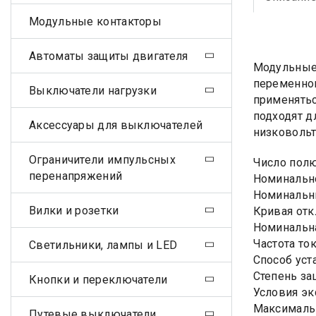
Модульные контакторы
Автоматы защиты двигателя
Модульные 
переменног
Выключатели нагрузки
применятьс
подходят д
Аксессуары для выключателей
низковольт
Ограничители импульсных
Число пол
перенапряжений
Номинально
Номинальны
Вилки и розетки
Кривая отк
Номинальна
Частота ток
Светильники, лампы и LED
Способ уст
Степень за
Кнопки и переключатели
Условия эк
Максималь
Путевые выключатели