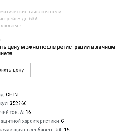
матические выключатели
ин-рейку до 63А
полюсные
:
ать цену можно после регистрации в личном
инете
знать цену
д:
CHINT
кул:
352366
чий ток, A:
16
защитной характеристики:
C
ючающая способность, kA:
15