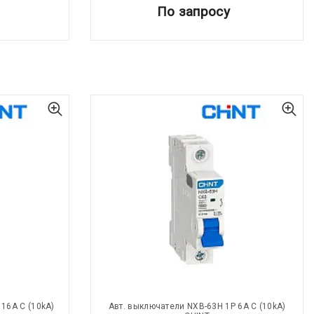
По запросу
16A С (10kA)
Авт. выключатели NXB-63H 1P 6A С (10kA)