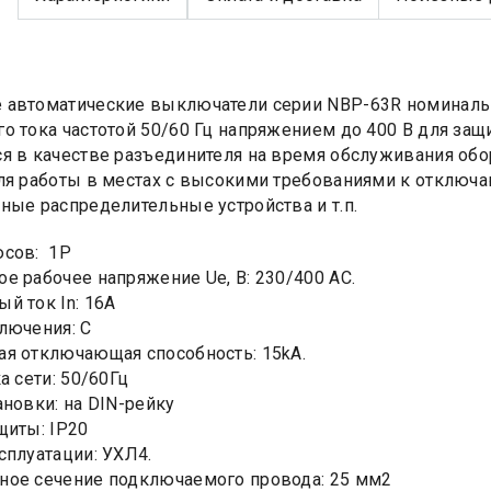
автоматические выключатели серии NBP-63R номинальны
о тока частотой 50/60 Гц напряжением до 400 В для защ
я в качестве разъединителя на время обслуживания об
ля работы в местах с высокими требованиями к отключа
ные распределительные устройства и т.п.
юсов: 1Р
е рабочее напряжение Ue, B: 230/400 AC.
й ток In: 16А
лючения: C
я отключающая способность: 15kA.
а сети: 50/60Гц
ановки: на DIN-рейку
щиты: IP20
сплуатации: УХЛ4.
ное сечение подключаемого провода: 25 мм2