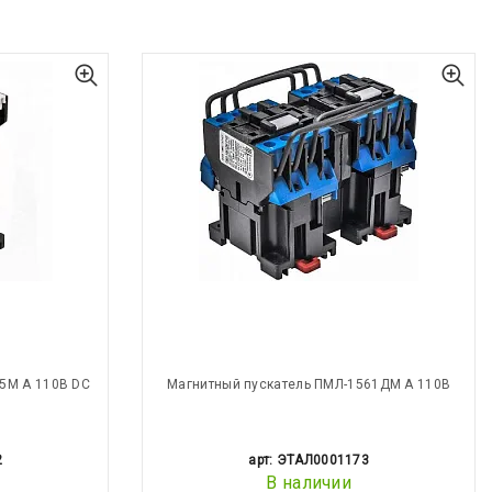
5М А 110В DC
Магнитный пускатель ПМЛ-1561ДМ А 110В
2
арт: ЭТАЛ0001173
В наличии