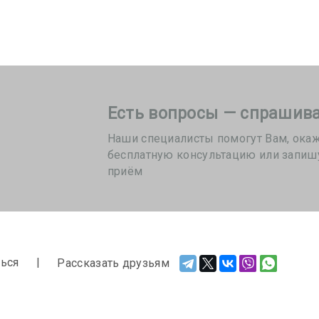
Есть вопросы — спрашива
Наши специалисты помогут Вам, ока
бесплатную консультацию или запиш
приём
ься
Рассказать друзьям