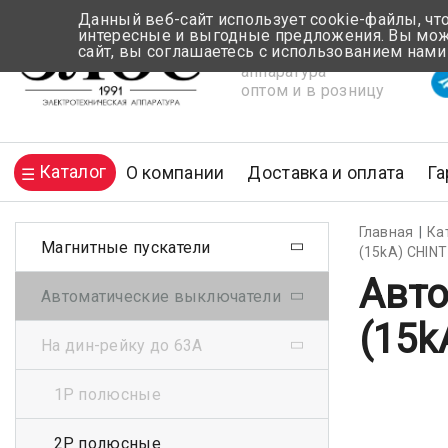
Данный веб-сайт использует cookie-файлы, чт
интересные и выгодные предложения. Вы може
сайт, вы соглашаетесь с использованием нами
Электротехническая
Вр
аппаратура
оптом и в розницу
Каталог
О компании
Доставка и оплата
Га
Главная
Ка
Магнитные пускатели
(15kA) CHINT
Авто
Автоматические выключатели
(15k
На дин-рейку до 63А
1Р полюсные
2Р полюсные