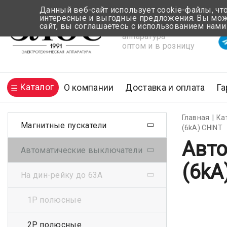
Данный веб-сайт использует cookie-файлы, чт
интересные и выгодные предложения. Вы може
сайт, вы соглашаетесь с использованием нами
Электротехническая
Вр
аппаратура
оптом и в розницу
Каталог
О компании
Доставка и оплата
Га
Главная
Ка
Магнитные пускатели
(6kA) CHINT
Авто
Автоматические выключатели
(6kA
На дин-рейку до 63А
1Р полюсные
2Р полюсные