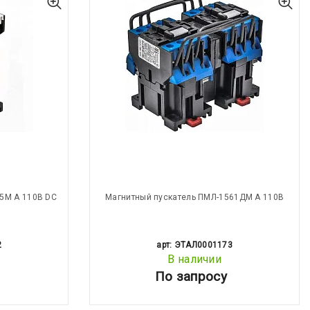
5М А 110В DC
Магнитный пускатель ПМЛ-1561ДМ А 110В
2
арт: ЭТАЛ0001173
В наличии
По запросу