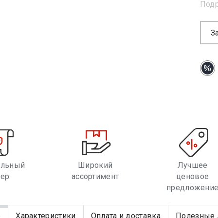
Под
З
альный
Широкий
Лучшее
лер
ассортимент
ценовое
предложени
е
Характеристики
Оплата и доставка
Полезные 