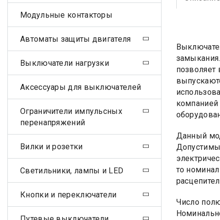
Модульные контакторы
Автоматы защиты двигателя
Выключател
замыкания.
Выключатели нагрузки
позволяет 
выпускаютс
Аксессуары для выключателей
использова
компанией 
Ограничители импульсных
оборудован
перенапряжений
Данный мод
Вилки и розетки
Допустимым
электричес
то номинал
Светильники, лампы и LED
расцепител
Кнопки и переключатели
Число пол
Номинально
Путевые выключатели