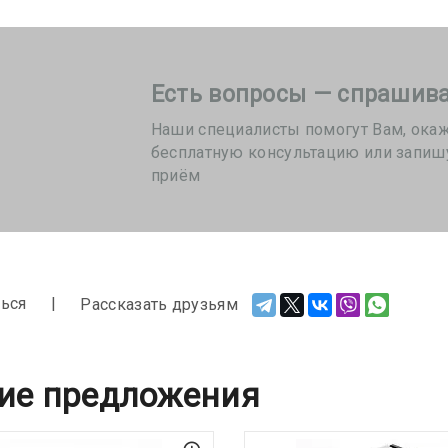
Есть вопросы — спрашива
Наши специалисты помогут Вам, ока
бесплатную консультацию или запиш
приём
ься
Рассказать друзьям
ие предложения