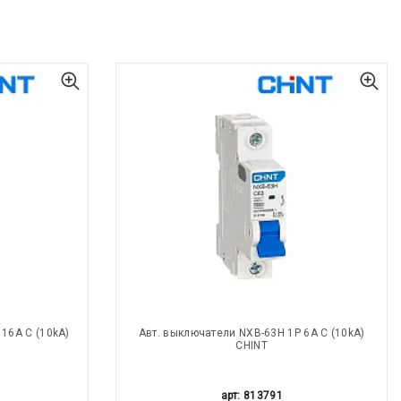
16A С (10kA)
Авт. выключатели NXB-63H 1P 6A С (10kA)
CHINT
арт: 813791