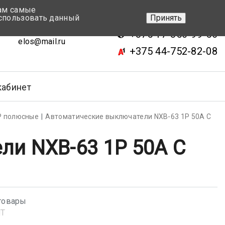
вам самые
+375 17-343-46-70
спользовать данный
Принять
ск, ул.Кижеватова 7, кор.2
+375 17-350-99-56
elos@mail.ru
+375 44-752-82-08
кабинет
Р полюсные
Автоматические выключатели NXB-63 1P 50A С
ли NXB-63 1P 50A С
товары
NT