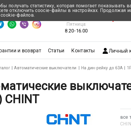
обы получать статистику, которая помогает показывать 
те отключить coocie-файлы в настройках. Продолжая и
Понедельник-Четверг:
 cookie-файлов.
емя ответа ≈ 5 мин
8.30-17.00
г.Мин
Пятница:
8.20-16.00
рантии и возврат
Статьи
Контакты
Личный 
талог
Автоматические выключатели
На дин-рейку до 63А
1
матические выключате
) CHINT
все 
CHI