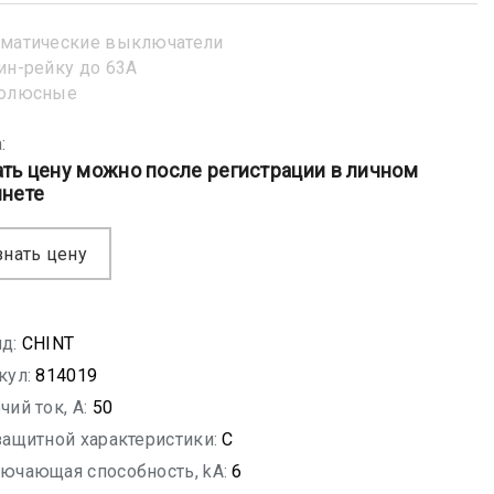
матические выключатели
ин-рейку до 63А
полюсные
:
ать цену можно после регистрации в личном
инете
знать цену
д:
CHINT
кул:
814019
чий ток, A:
50
защитной характеристики:
C
ючающая способность, kA:
6