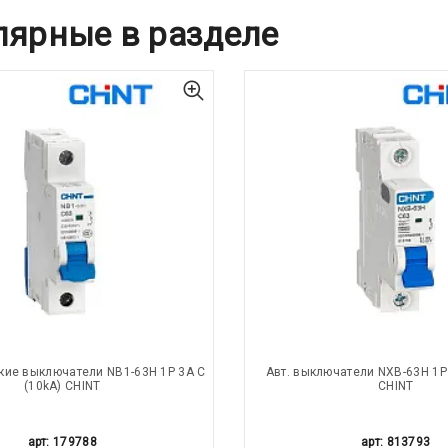
лярные в разделе
кие выключатели NB1-63H 1P 3A C
Авт. выключатели NXB-63H 1P 
(10kA) CHINT
CHINT
арт: 179788
арт: 813793