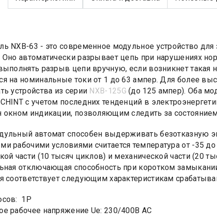
ь NXB-63 - это современное модульное устройство для 
 Оно автоматически разрывает цепь при нарушениях но
выполнять разрыв цепи вручную, если возникнет такая
я на номинальные токи от 1 до 63 ампер. Для более вы
ть устройства из серии
NXB-125G
(до 125 ампер). Оба мо
CHINT с учетом последних тенденций в электроэнергети
 окном индикации, позволяющим следить за состоянием
ульный автомат способен выдерживать безотказную эк
и рабочими условиями считается температура от -35 до +
кой части (10 тысяч циклов) и механической части (20 ты
ьная отключающая способность при коротком замыкании
я соответствует следующим характеристикам срабатывания
юсов: 1Р
е рабочее напряжение Ue: 230/400B AC