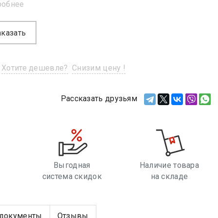
робнее
аказать
Хотите дешевле?
Снизим цену !
Рассказать друзьям
Выгодная
Наличие товара
система скидок
на складе
е
документы
Отзывы