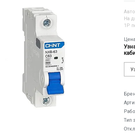
Авто
На д
1Р 
Цена
Узн
каб
У
Брен
Арти
Рабо
Тип 
Откл