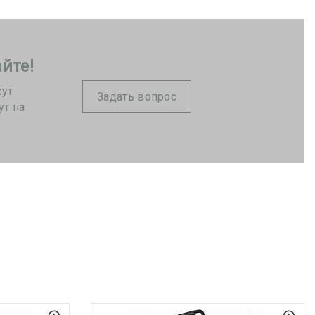
йте!
жут
Задать вопрос
ут на