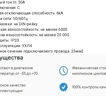
й ток In: 50А
лючения: C
я отключающая способность: 6kA
а сети: 50/60Гц
ановки: на DIN-рейку
кая износостойкость: не менее 6000
ая износостойкость: не менее 20 000
щиты: IP20
сплуатации: УХЛ4
ное сечение подключаемого провода: 25мм2