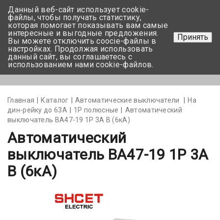
Данный веб-сайт использует cookie-
+375 17-350-99-56
файлы, чтобы получать статистику,
которая помогает показывать вам самые
+375 44-752-82-08
интересные и выгодные предложения.
Принять
Вы можете отключить coocie-файлы в
Задать вопрос
настройках. Продолжая использовать
данный сайт, вы соглашаетесь с
использованием нами cookie-файлов.
Меню
Главная
Каталог
Автоматические выключатели
На
дин-рейку до 63А
1Р полюсные
Автоматический
выключатель BA47-19 1P 3А B (6кА)
Автоматический
выключатель BA47-19 1P 3А
B (6кА)