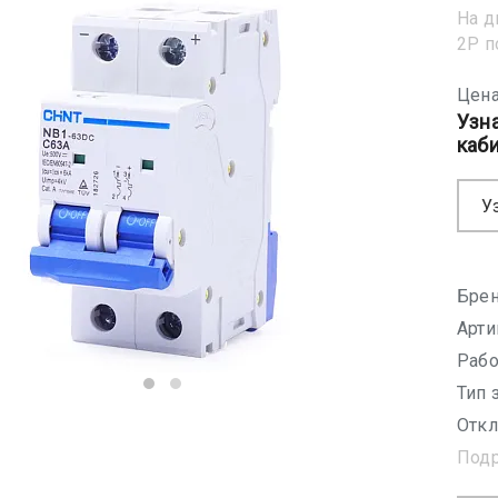
На д
2Р 
Цена
Узн
каб
У
Брен
Арти
Рабо
Тип 
Откл
Под