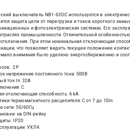
ский выключатель NB1-63DC используется в электрическ
ется защита цепи от перегрузки и токов короткого замы
икационных и фотоэлектрических системах. Его эксплу
отраслях промышленности. Отличительной особенностью
отключения. При этом номинальная отключающая способ
кации, что позволяет видеть текущее положение контакто
емало внимания было уделено энергосбережению и соо
юсов: 2Р
е напряжение постоянного тока: 500В
й ток In: 32А
лючения: C
я отключающая способность: 6 kA.
тики термомагнитного расцепителя: C от 7 до 10In
а сети: 50/60Гц
ановки: на DIN-рейку
щиты: IP20
сплуатации: УХЛ4.