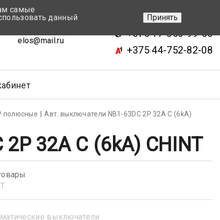
вам самые
+375 17-343-46-70
спользовать данный
Принять
ск, ул.Кижеватова 7, кор.2
+375 17-350-99-56
elos@mail.ru
+375 44-752-82-08
кабинет
Р полюсные
Авт. выключатели NB1-63DC 2P 32A С (6kA)
2P 32A С (6kA) CHINT
товары
NT
матические выключатели