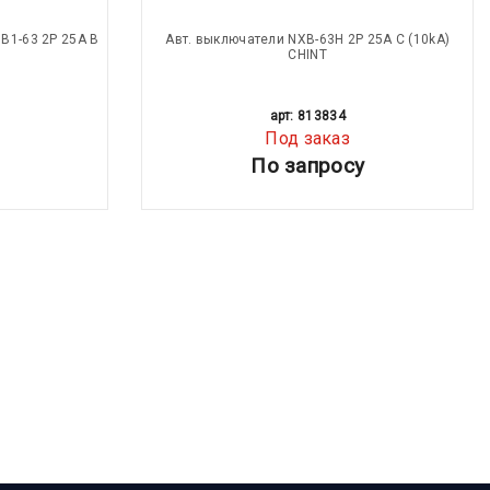
B1-63 2P 25A B
Авт. выключатели NXB-63H 2P 25A С (10kA)
CHINT
арт: 813834
Под заказ
По запросу