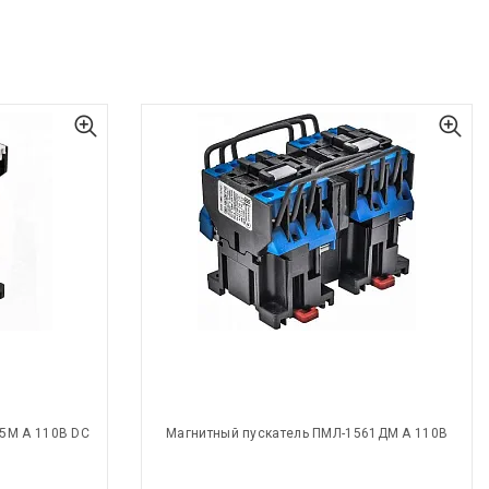
5М А 110В DC
Магнитный пускатель ПМЛ-1561ДМ А 110В