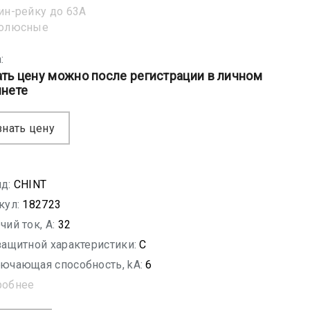
ин-рейку до 63А
полюсные
:
ать цену можно после регистрации в личном
инете
знать цену
д:
CHINT
кул:
182723
чий ток, A:
32
защитной характеристики:
C
ючающая способность, kA:
6
робнее