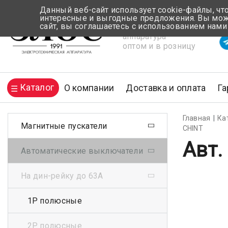
Данный веб-сайт использует cookie-файлы, чт
интересные и выгодные предложения. Вы може
сайт, вы соглашаетесь с использованием нами
Электротехническая
Вр
аппаратура
оптом и в розницу
Каталог
О компании
Доставка и оплата
Га
Главная
Ка
Магнитные пускатели
CHINT
Авт.
Автоматические выключатели
На дин-рейку до 63А
1Р полюсные
2Р полюсные