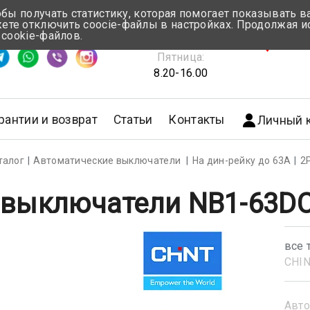
обы получать статистику, которая помогает показывать 
те отключить coocie-файлы в настройках. Продолжая и
Понедельник-Четверг:
 cookie-файлов.
емя ответа ≈ 5 мин
8.30-17.00
г.Мин
Пятница:
8.20-16.00
рантии и возврат
Статьи
Контакты
Личный 
талог
Автоматические выключатели
На дин-рейку до 63А
2
 выключатели NB1-63DC 
все 
CHI
Авто