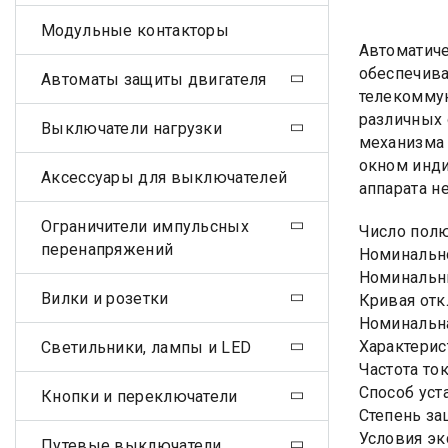
Модульные контакторы
Автоматиче
обеспечива
Автоматы защиты двигателя
телекоммун
различных 
Выключатели нагрузки
механизма 
окном инди
Аксессуары для выключателей
аппарата н
Ограничители импульсных
Число пол
перенапряжений
Номинально
Номинальны
Вилки и розетки
Кривая отк
Номинальна
Характерис
Светильники, лампы и LED
Частота ток
Способ уст
Кнопки и переключатели
Степень за
Условия эк
Путевые выключатели