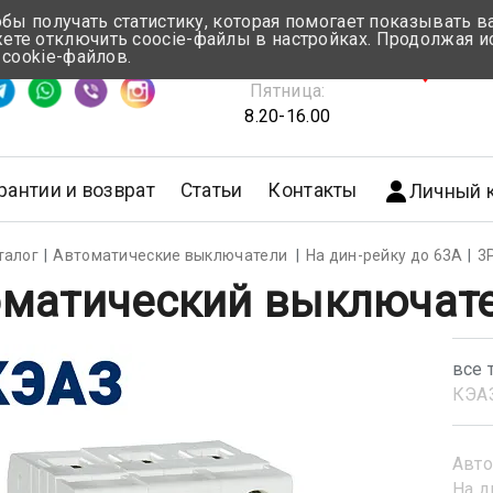
обы получать статистику, которая помогает показывать 
те отключить coocie-файлы в настройках. Продолжая и
Понедельник-Четверг:
 cookie-файлов.
емя ответа ≈ 5 мин
8.30-17.00
г.Мин
Пятница:
8.20-16.00
рантии и возврат
Статьи
Контакты
Личный 
талог
Автоматические выключатели
На дин-рейку до 63А
3
матический выключате
все 
КЭА
Авто
На д