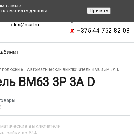
вам самые
+375 17-343-46-70
спользовать данный
Принять
ск, ул.Кижеватова 7, кор.2
+375 17-350-99-56
elos@mail.ru
+375 44-752-82-08
кабинет
Р полюсные
Автоматический выключатель BM63 3P 3А D
ль BM63 3P 3А D
товары
З
матические выключатели
ин-рейку до 63А