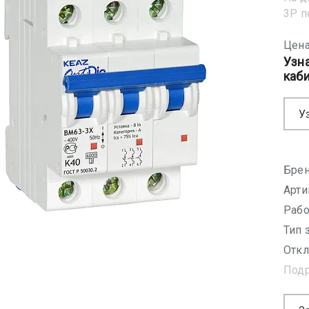
3Р 
Цена
Узн
каб
У
Брен
Арти
Рабо
Тип 
Откл
Под