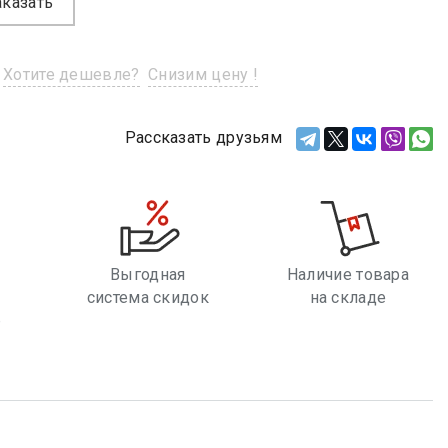
аказать
Хотите дешевле?
Снизим цену !
Рассказать друзьям
Выгодная
Наличие товара
система скидок
на складе
е