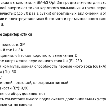
ские выключатели ВМ-63 OptiDin предназначены для за
кой энергии от токов короткого замыкания и токов пере
нечастых (до 30 раз в сутки) оперативных включений и 
ии в электроустановках бытового и промышленного наз
Гц.
е характеристики
 полюсов: 3Р
й ток Iн: 3А
сцепителей токов короткого замыкания: D
е напряжение переменного тока Uн (В): 230
 коммутационная способность переменного тока Icu (кА)
а (Гц): 50
C
ителей: тепловой, электромагнитный
ости (Вт): 3,50
ьное оборудование: нет
ь самостоятельного подключения дополнительных устро
ановки: на панели