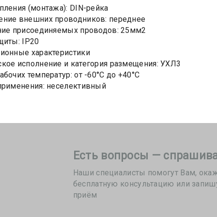
пления (монтажа): DIN-рейка
ение внешних проводников: переднее
ние присоединяемых проводов: 25мм2
щиты: IP20
ионные характеристики
кое исполнение и категория размещения: УХЛ3
абочих температур: от -60°С до +40°С
применения: неселективный
Есть вопросы — спрашива
Наши специалисты помогут Вам, ока
бесплатную консультацию или запиш
приём