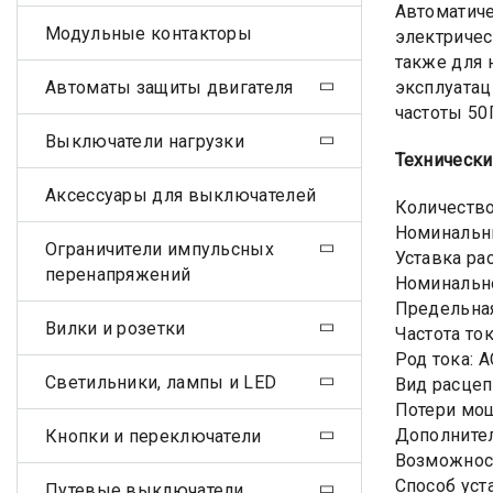
Автоматиче
Модульные контакторы
электричес
также для 
Автоматы защиты двигателя
эксплуатац
частоты 50
Выключатели нагрузки
Технически
Аксессуары для выключателей
Количество
Номинальны
Ограничители импульсных
Уставка ра
перенапряжений
Номинально
Предельная
Вилки и розетки
Частота ток
Род тока: A
Светильники, лампы и LED
Вид расцеп
Потери мощн
Дополнител
Кнопки и переключатели
Возможност
Способ уст
Путевые выключатели