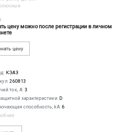
полюсные
:
ать цену можно после регистрации в личном
инете
знать цену
д:
КЭАЗ
кул:
260813
чий ток, A:
3
защитной характеристики:
D
ючающая способность, kA:
6
робнее