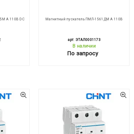
5М А 110В DC
Магнитный пускатель ПМЛ-1561ДМ А 110В
2
арт: ЭТАЛ0001173
В наличии
По запросу