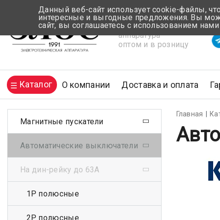
Данный веб-сайт использует cookie-файлы, чт
интересные и выгодные предложения. Вы може
сайт, вы соглашаетесь с использованием нами
Электротехническая
Вр
аппаратура
оптом и в розницу
Каталог
О компании
Доставка и оплата
Га
Главная
Ка
Магнитные пускатели
Авто
Автоматические выключатели
На дин-рейку до 63А
1Р полюсные
2Р полюсные