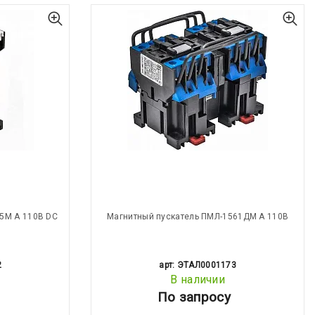
5М А 110В DC
Магнитный пускатель ПМЛ-1561ДМ А 110В
2
арт: ЭТАЛ0001173
В наличии
По запросу