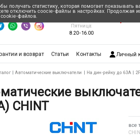
обы получать статистику, которая помогает показывать 
те отключить coocie-файлы в настройках. Продолжая и
Понедельник-Четверг:
 cookie-файлов.
емя ответа ≈ 5 мин
8.30-17.00
г.Мин
Пятница:
8.20-16.00
рантии и возврат
Статьи
Контакты
Личный 
талог
Автоматические выключатели
На дин-рейку до 63А
2
матические выключате
A) CHINT
все 
CHI