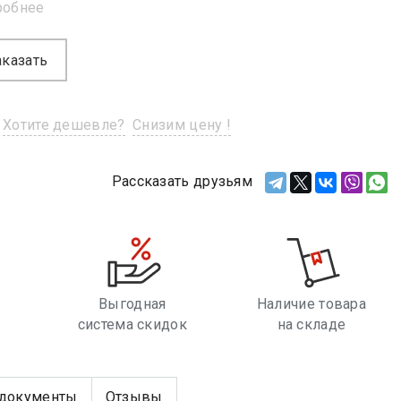
робнее
аказать
Хотите дешевле?
Снизим цену !
Рассказать друзьям
Выгодная
Наличие товара
система скидок
на складе
е
документы
Отзывы