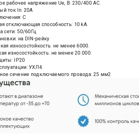
е рабочее напряжение Ue, B: 230/400 AC.
й ток In: 20А
лючения: C
я отключающая способность: 10 kA.
а сети: 50/60Гц
ановки: на DIN-рейку
кая износостойкость: не менее 6000.
ая износостойкость: не менее 20 000.
щиты: IP20
сплуатации: УХЛ4.
ное сечение подключаемого провода: 25 мм2