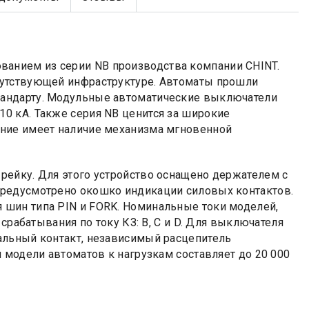
анием из серии NB производства компании CHINT.
путствующей инфраструктуре. Автоматы прошли
андарту. Модульные автоматические выключатели
0 кА. Также серия NB ценится за широкие
ение имеет наличие механизма мгновенной
рейку. Для этого устройство оснащено держателем с
предусмотрено окошко индикации силовых контактов.
шин типа PIN и FORK. Номинальные токи моделей,
срабатывания по току КЗ: B, C и D. Для выключателя
альный контакт, независимый расцепитель
 модели автоматов к нагрузкам составляет до 20 000