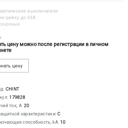
матические выключатели
ин-рейку до 63А
полюсные
:
ать цену можно после регистрации в личном
инете
знать цену
д:
CHINT
кул:
179828
чий ток, A:
20
защитной характеристики:
C
ючающая способность, kA:
10