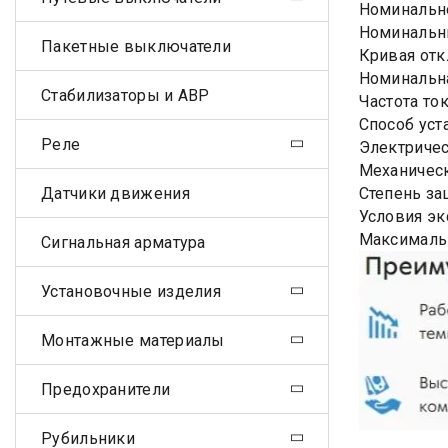
Номинально
Номинальны
Пакетные выключатели
Кривая отк
Номинальна
Стабилизаторы и АВР
Частота ток
Способ уст
Реле
Электричес
Механическ
Датчики движения
Степень за
Условия эк
Максималь
Сигнальная арматура
Установочные изделия
Монтажные материалы
Предохранители
Рубильники