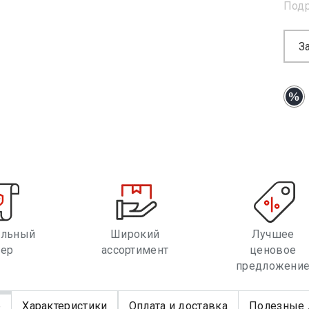
Под
З
альный
Широкий
Лучшее
лер
ассортимент
ценовое
предложени
е
Характеристики
Оплата и доставка
Полезные 