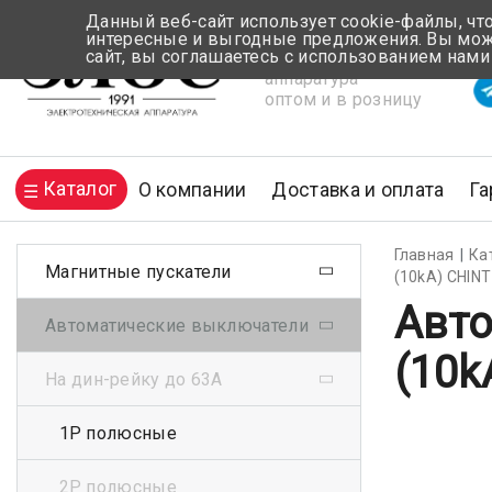
Данный веб-сайт использует cookie-файлы, чт
интересные и выгодные предложения. Вы може
сайт, вы соглашаетесь с использованием нами
Электротехническая
Вр
аппаратура
оптом и в розницу
Каталог
О компании
Доставка и оплата
Га
Главная
Ка
Магнитные пускатели
(10kA) CHINT
Авто
Автоматические выключатели
(10k
На дин-рейку до 63А
1Р полюсные
2Р полюсные