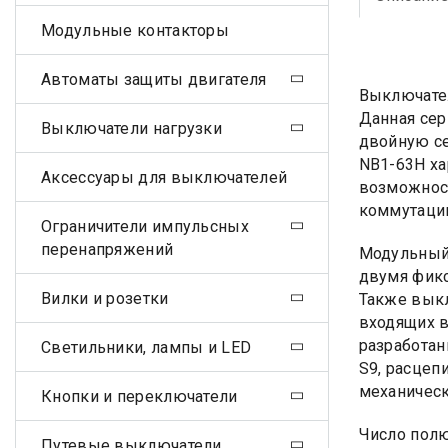
Модульные контакторы
Автоматы защиты двигателя
Выключате
Данная сер
Выключатели нагрузки
двойную се
NB1-63H ха
Аксессуары для выключателей
возможност
коммутаци
Ограничители импульсных
перенапряжений
Модульный 
двумя фикс
Вилки и розетки
Также выкл
входящих в
разработан
Светильники, лампы и LED
S9, расцеп
механическ
Кнопки и переключатели
Число полю
Путевые выключатели