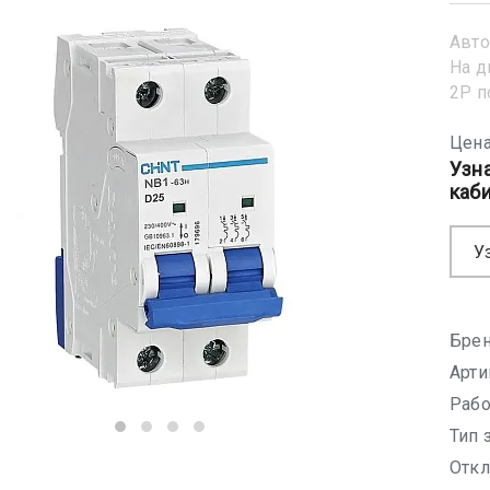
Авто
На д
2Р 
Цена
Узн
каб
У
Брен
Арти
Рабо
Тип 
Откл