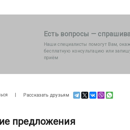
Есть вопросы — спрашива
Наши специалисты помогут Вам, ока
бесплатную консультацию или запиш
приём
ься
Рассказать друзьям
ие предложения