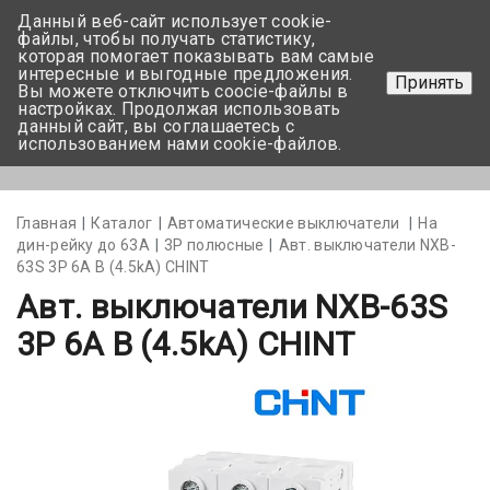
Данный веб-сайт использует cookie-
+375 17-350-99-56
файлы, чтобы получать статистику,
которая помогает показывать вам самые
+375 44-752-82-08
интересные и выгодные предложения.
Принять
Вы можете отключить coocie-файлы в
Задать вопрос
настройках. Продолжая использовать
данный сайт, вы соглашаетесь с
использованием нами cookie-файлов.
Меню
Главная
Каталог
Автоматические выключатели
На
дин-рейку до 63А
3Р полюсные
Авт. выключатели NXB-
63S 3P 6A В (4.5kA) CHINT
Авт. выключатели NXB-63S
3P 6A В (4.5kA) CHINT