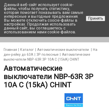
Данный веб-сайт использует cookie-
+375 17-350-99-56
файлы, чтобы получать статистику,
которая помогает показывать вам самые
+375 44-752-82-08
интересные и выгодные предложения.
Принять
Вы можете отключить coocie-файлы в
Задать вопрос
настройках. Продолжая использовать
данный сайт, вы соглашаетесь с
использованием нами cookie-файлов.
Меню
Главная
Каталог
Автоматические выключатели
На
дин-рейку до 63А
3Р полюсные
Автоматические
выключатели NBP-63R 3P 10A С (15kA) CHINT
Автоматические
выключатели NBP-63R 3P
10A С (15kA) CHINT