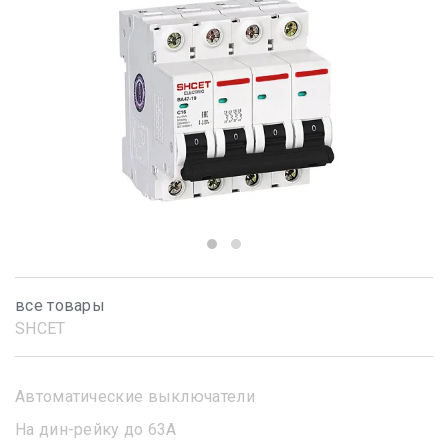
все товары
SHСET
Автоматические выключатели
На дин-рейку до 63А