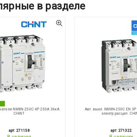
лярные в разделе
чатели NM8N-250C 4Р 250А 36кА
Авт. выкл. NM8N-250C EN 3Р
CHINT
электр.расцеп. CHI
арт: 271158
арт: 271322
В наличии
В наличии