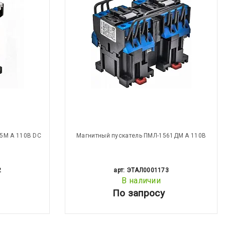
5М А 110В DC
Магнитный пускатель ПМЛ-1561ДМ А 110В
2
арт: ЭТАЛ0001173
В наличии
По запросу