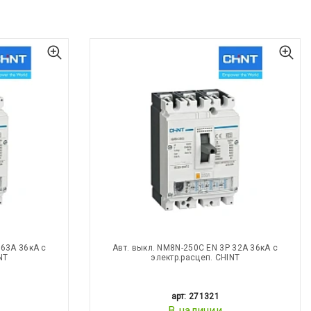
 63А 36кА с
Авт. выкл. NM8N-250C EN 3Р 32А 36кА с
NT
электр.расцеп. CHINT
арт: 271321
В наличии