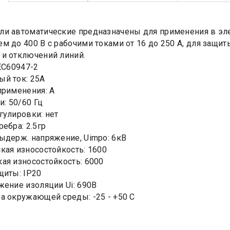
и автоматические предназначены для применения в элек
м до 400 В с рабочими токами от 16 до 250 А, для защит
и отключений линий.
IEC60947-2
ый ток: 25А
применения: А
и: 50/60 Гц
гулировки: нет
ебра: 2.5гр
ыдерж. напряжение, Uimpo: 6кВ
кая износостойкость: 1600
ая износостойкость: 6000
щиты: IP20
жение изоляции Ui: 690В
а окружающей среды: -25 - +50 С