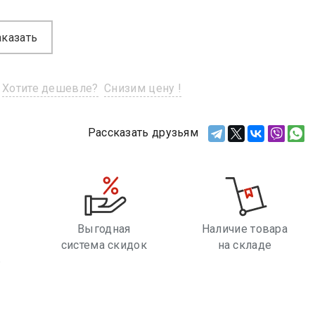
аказать
Хотите дешевле?
Снизим цену !
Рассказать друзьям
Выгодная
Наличие товара
система скидок
на складе
е