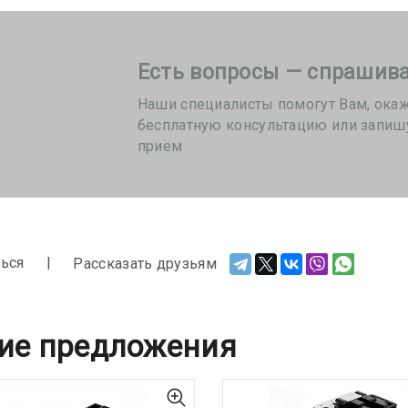
Есть вопросы — спрашива
Наши специалисты помогут Вам, ока
бесплатную консультацию или запиш
приём
ься
Рассказать друзьям
ие предложения