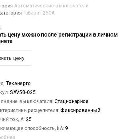
гория
Автоматические выключатели
атегория
Габарит 250А
:
ать цену можно после регистрации в личном
инете
знать цену
д:
Техэнерго
кул:
SAV58-025
лнение выключателя:
Стационарное
ктеристики расцепителя:
Фиксированный
чий ток, A:
25
ючающая способность, kA:
9
робнее