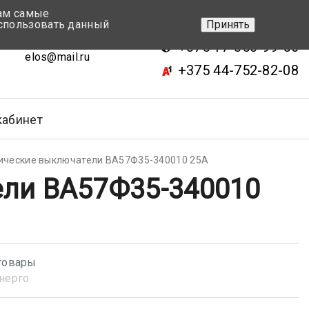
вам самые
+375 17-343-46-70
спользовать данный
Принять
ск, ул.Кижеватова 7, кор.2
+375 17-350-99-56
elos@mail.ru
+375 44-752-82-08
кабинет
ические выключатели ВА57Ф35-340010 25А
ли ВА57Ф35-340010
товары
нерго