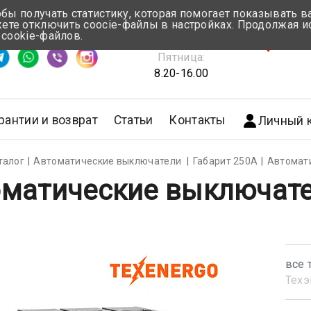
обы получать статистику, которая помогает показывать 
те отключить coocie-файлы в настройках. Продолжая и
Понедельник-Четверг:
 cookie-файлов.
емя ответа ≈ 5 мин
8.30-17.00
г.Мин
Пятница:
8.20-16.00
рантии и возврат
Статьи
Контакты
Личный 
талог
Автоматические выключатели
Габарит 250А
Автомат
матические выключате
все 
Техэ