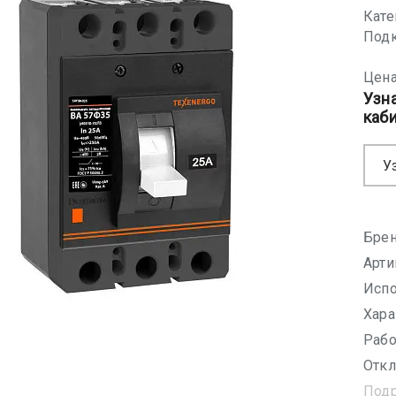
Кате
Подк
Цена
Узн
каб
У
Брен
Арти
Испо
Хара
Рабо
Откл
Под