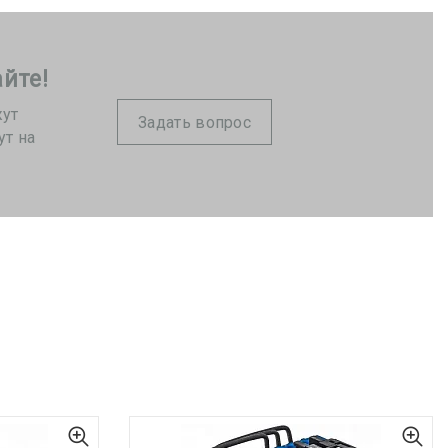
йте!
жут
Задать вопрос
ут на