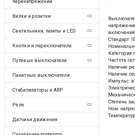
перенапряжений
Вилки и розетки
Выключател
напряжение
Светильники, лампы и LED
включений 
Стандарт: 
Кнопки и переключатели
Номинальн
Категория 
Частота сет
Путевые выключатели
Наличие ре
Наличие сер
Пакетные выключатели
Импульс. в
Электричес
Стабилизаторы и АВР
Механическ
Степень за
Реле
Ном. напря
Температур
Датчики движения
Сигнальная арматура