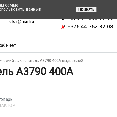
вам самые
+375 17-343-46-70
спользовать данный
Принять
ск, ул.Кижеватова 7, кор.2
+375 17-350-99-56
elos@mail.ru
+375 44-752-82-08
кабинет
ический выключатель А3790 400А выдвижной
ль А3790 400А
товары
ТАКТОР