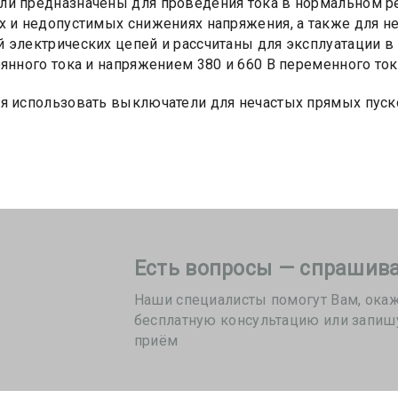
и предназначены для проведения тока в нормальном ре
х и недопустимых снижениях напряжения, а также для не
 электрических цепей и рассчитаны для эксплуатации 
оянного тока и напряжением 380 и 660 В переменного тока
я использовать выключатели для нечастых прямых пуск
Есть вопросы — спрашива
Наши специалисты помогут Вам, ока
бесплатную консультацию или запиш
приём