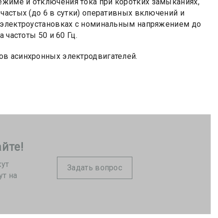
жиме и отключения тока при коротких замыканиях,
частых (до 6 в сутки) оперативных включений и
в электроустановках с номинальным напряжением до
 частоты 50 и 60 Гц.
ов асинхронных электродвигателей.
йте!
жут
Задать вопрос
ут на