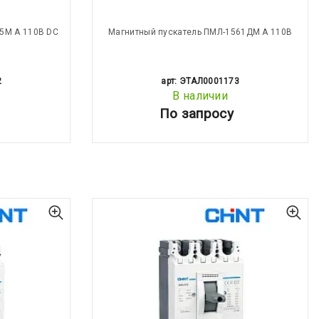
5М А 110В DC
Магнитный пускатель ПМЛ-1561ДМ А 110В
2
арт: ЭТАЛ0001173
В наличии
По запросу