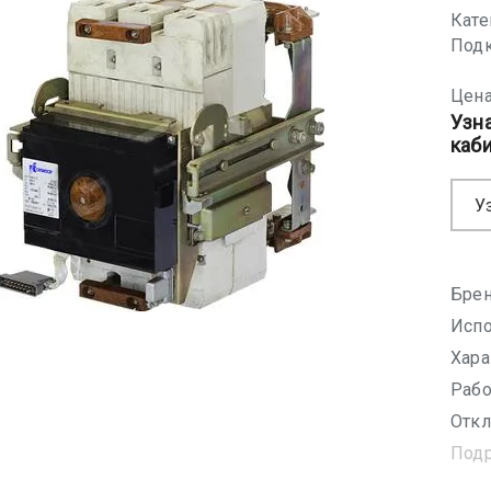
Кате
Подк
Цена
Узн
каб
У
Брен
Испо
Хара
Рабо
Откл
Под