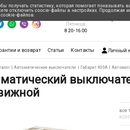
обы получать статистику, которая помогает показывать 
те отключить coocie-файлы в настройках. Продолжая и
Понедельник-Четверг:
 cookie-файлов.
емя ответа ≈ 5 мин
8.30-17.00
г.Мин
Пятница:
8.20-16.00
рантии и возврат
Статьи
Контакты
Личный 
талог
Автоматические выключатели
Габарит 400А
Автомат
матический выключате
вижной
все 
КОН