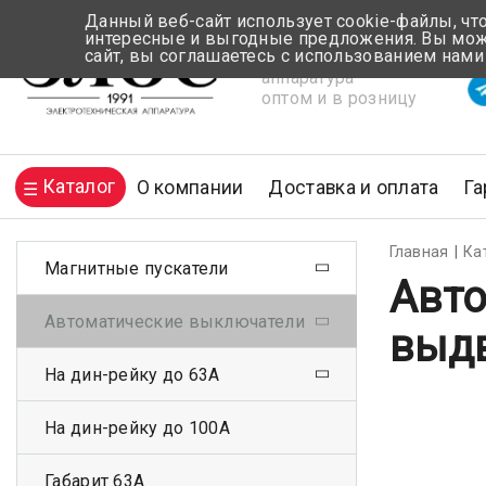
Данный веб-сайт использует cookie-файлы, чт
интересные и выгодные предложения. Вы може
сайт, вы соглашаетесь с использованием нами
Электротехническая
Вр
аппаратура
оптом и в розницу
Каталог
О компании
Доставка и оплата
Га
Главная
Ка
Магнитные пускатели
Авто
Автоматические выключатели
выд
На дин-рейку до 63А
На дин-рейку до 100А
Габарит 63А