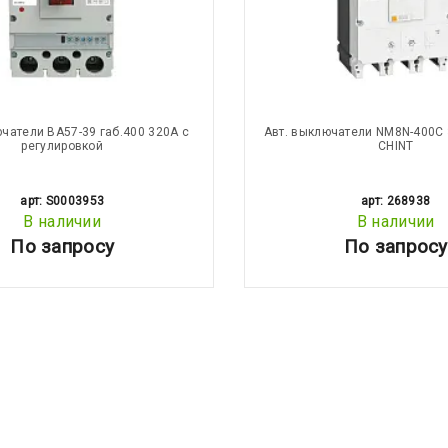
ючатели ВА57-39 габ.400 320А с
Авт. выключатели NM8N-400C 
регулировкой
CHINT
арт: S0003953
арт: 268938
В наличии
В наличии
По запросу
По запросу