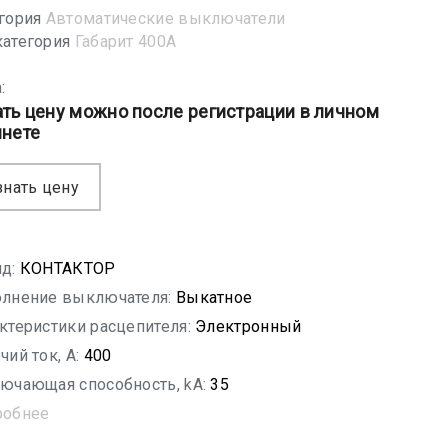
гория
Автоматические выключатели
атегория
Габарит 400А
:
ать цену можно после регистрации в личном
инете
знать цену
д:
КОНТАКТОР
лнение выключателя:
Выкатное
ктеристики расцепителя:
Электронный
чий ток, A:
400
ючающая способность, kA:
35
робнее