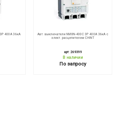
3Р 400А 36кА
Авт. выключатели NM8N-400C 3Р 400А 36кА с
элект. расцепителем CHINT
арт: 269399
В наличии
По запросу