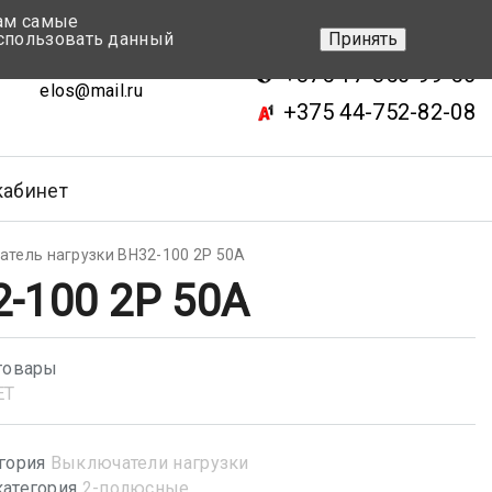
вам самые
+375 17-343-46-70
спользовать данный
Принять
ск, ул.Кижеватова 7, кор.2
+375 17-350-99-56
elos@mail.ru
+375 44-752-82-08
кабинет
тель нагрузки ВН32-100 2P 50А
-100 2P 50А
товары
ET
гория
Выключатели нагрузки
атегория
2-полюсные