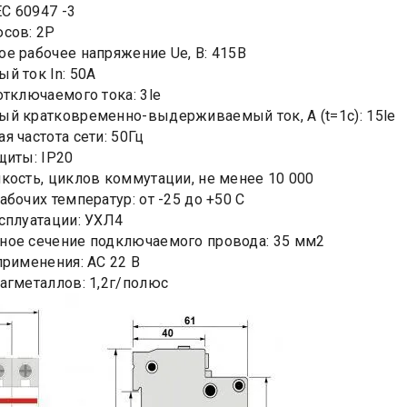
EC 60947 -3
сов: 2Р
е рабочее напряжение Ue, B: 415В
й ток In: 50А
отключаемого тока: 3le
й кратковременно-выдерживаемый ток, А (t=1c): 15le
я частота сети: 50Гц
щиты: IP20
кость, циклов коммутации, не менее 10 000
абочих температур: от -25 до +50 С
сплуатации: УХЛ4
ое сечение подключаемого провода: 35 мм2
применения: АС 22 В
агметаллов: 1,2г/полюс