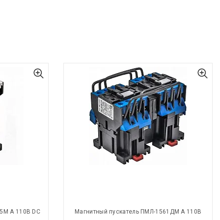
5М А 110В DC
Магнитный пускатель ПМЛ-1561ДМ А 110В