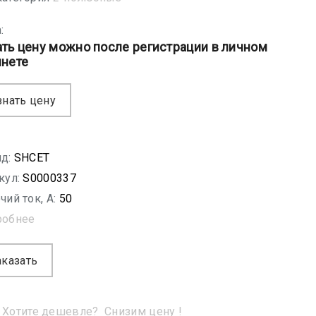
:
ать цену можно после регистрации в личном
инете
знать цену
д:
SHСET
кул:
S0000337
чий ток, A:
50
робнее
аказать
Хотите дешевле?
Снизим цену !