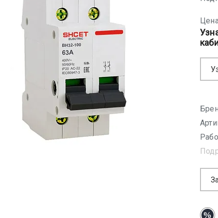
Цена
Узн
каб
У
Брен
Арти
Рабо
Под
З