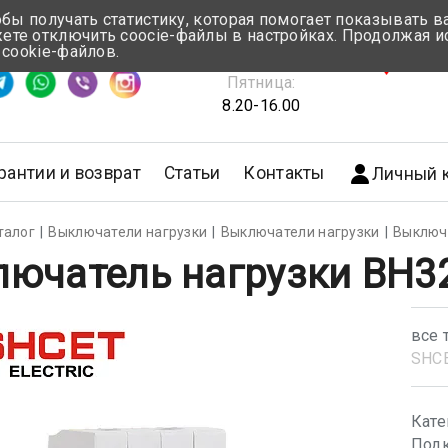
обы получать статистику, которая помогает показывать 
те отключить coocie-файлы в настройках. Продолжая и
Понедельник-Четверг:
 cookie-файлов.
емя ответа ≈ 5 мин
8.30-17.00
г.Мин
Пятница:
8.20-16.00
рантии и возврат
Статьи
Контакты
Личный 
талог
Выключатели нагрузки
Выключатели нагрузки
Выключа
ючатель нагрузки ВН32
все 
SHС
Кате
Подк