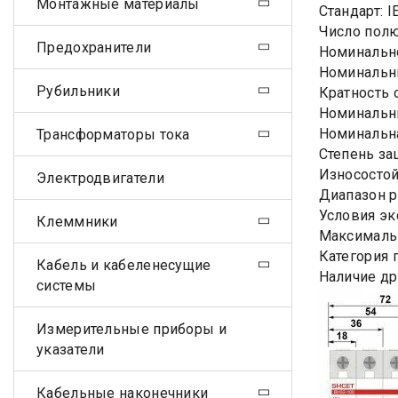
Монтажные материалы
Стандарт: I
Число полю
Предохранители
Номинально
Номинальны
Рубильники
Кратность 
Номинальны
Номинальна
Трансформаторы тока
Степень за
Износостой
Электродвигатели
Диапазон р
Условия эк
Клеммники
Максимальн
Категория 
Кабель и кабеленесущие
Наличие др
системы
Измерительные приборы и
указатели
Кабельные наконечники