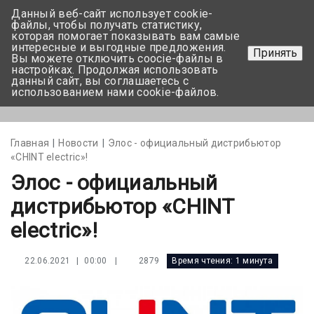
Данный веб-сайт использует cookie-
+375 17-350-99-56
файлы, чтобы получать статистику,
которая помогает показывать вам самые
+375 44-752-82-08
интересные и выгодные предложения.
Принять
Вы можете отключить coocie-файлы в
Задать вопрос
настройках. Продолжая использовать
данный сайт, вы соглашаетесь с
использованием нами cookie-файлов.
Меню
Главная
Новости
Элос - официальный дистрибьютор
«CHINT electric»!
Элос - официальный
дистрибьютор «CHINT
electric»!
|
2879
Время чтения:
1 минута
22.06.2021 | 00:00