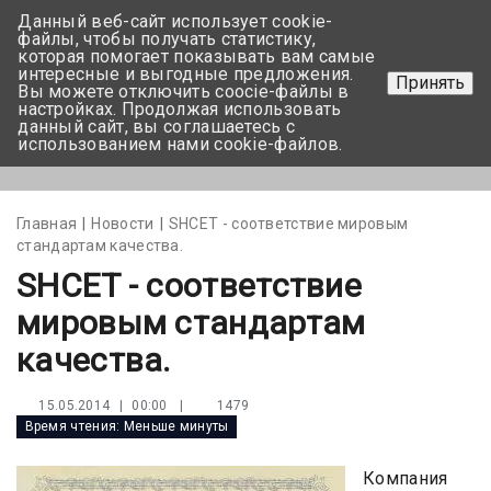
Данный веб-сайт использует cookie-
+375 17-350-99-56
файлы, чтобы получать статистику,
которая помогает показывать вам самые
+375 44-752-82-08
интересные и выгодные предложения.
Принять
Вы можете отключить coocie-файлы в
Задать вопрос
настройках. Продолжая использовать
данный сайт, вы соглашаетесь с
использованием нами cookie-файлов.
Меню
Главная
Новости
SHCET - соответствие мировым
стандартам качества.
SHCET - соответствие
мировым стандартам
качества.
|
1479
15.05.2014 | 00:00
Время чтения:
Меньше минуты
Компания