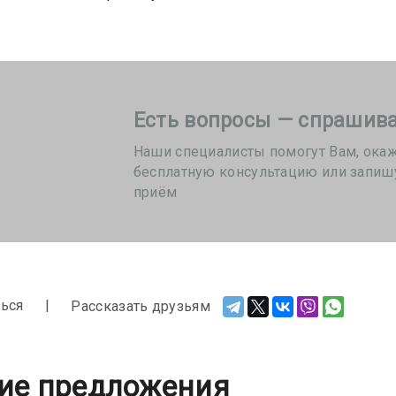
Есть вопросы — спрашива
Наши специалисты помогут Вам, ока
бесплатную консультацию или запиш
приём
ься
Рассказать друзьям
ие предложения