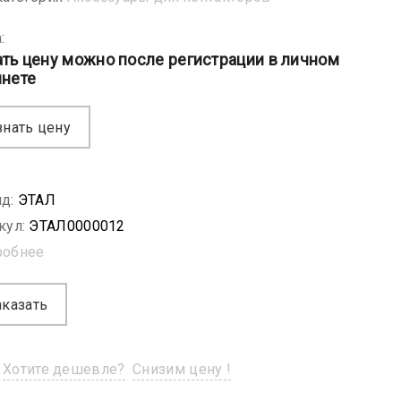
:
ать цену можно после регистрации в личном
инете
знать цену
д:
ЭТАЛ
кул:
ЭТАЛ0000012
робнее
аказать
Хотите дешевле?
Снизим цену !