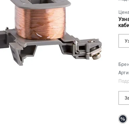
Цена
Узн
каб
У
Брен
Арти
Под
З