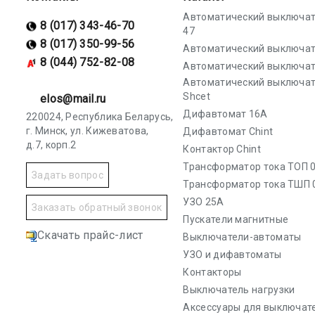
Автоматический выключат
8 (017) 343-46-70
47
8 (017) 350-99-56
Автоматический выключат
8 (044) 752-82-08
Автоматический выключат
Автоматический выключа
Shcet
elos@mail.ru
Дифавтомат 16А
220024, Республика Беларусь,
г. Минск, ул. Кижеватова,
Дифавтомат Chint
д.7, корп.2
Контактор Chint
Трансформатор тока ТОП 0
Задать вопрос
Трансформатор тока ТШП 
УЗО 25А
Заказать обратный звонок
Пускатели магнитные
Скачать прайс-лист
Выключатели-автоматы
УЗО и дифавтоматы
Контакторы
Выключатель нагрузки
Аксессуары для выключат