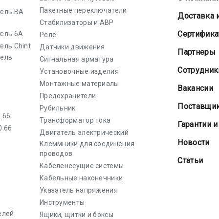
Пакетные переключатели
ель ВА
Доставка 
Стабилизаторы и АВР
Cертифик
ель 6А
Реле
ель Chint
Датчики движения
Партнеры
тель
Сигнальная арматура
Сотрудник
Установочные изделия
Монтажные материалы
Вакансии
Предохранители
Поставщи
Рубильник
.66
Трансформатор тока
Гарантии и
0.66
Двигатель электрический
Новости
Клеммники для соединения
проводов
Статьи
Кабеленесущие системы
Кабельные наконечники
Указатель напряжения
Инструменты
елей
Ящики, щитки и боксы