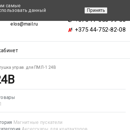
вам самые
+375 17-343-46-70
спользовать данный
Принять
ск, ул.Кижеватова 7, кор.2
+375 17-350-99-56
elos@mail.ru
+375 44-752-82-08
кабинет
тушка управ. для ПМЛ-1 24В
24В
товары
Л
гория
Магнитные пускатели
атегория
Аксессуары для контакторов