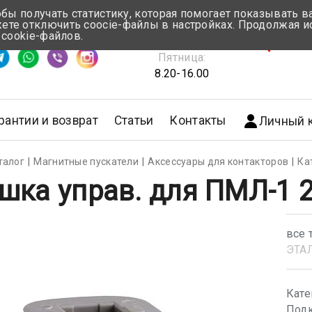
обы получать статистику, которая помогает показывать 
те отключить coocie-файлы в настройках. Продолжая и
Понедельник-Четверг:
 cookie-файлов.
емя ответа ≈ 5 мин
8.30-17.00
г.Мин
Пятница:
8.20-16.00
рантии и возврат
Статьи
Контакты
Личный 
талог
Магнитные пускатели
Аксессуары для контакторов
Ка
шка управ. для ПМЛ-1 
все 
ЭТА
Кате
Подк