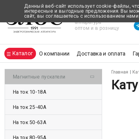
Данный веб-сайт использует cookie-файлы, чт
интересные и выгодные предложения. Вы може
сайт, вы соглашаетесь с использованием нами
Электротехническая
Вр
аппаратура
оптом и в розницу
Каталог
О компании
Доставка и оплата
Га
Главная
Ка
Магнитные пускатели
Кату
На ток 10-18А
На ток 25-40А
На ток 50-63А
На ток 80-95А