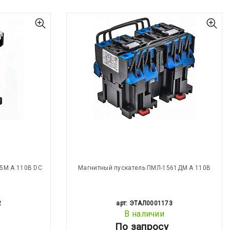
5М А 110В DC
Магнитный пускатель ПМЛ-1561ДМ А 110В
2
арт: ЭТАЛ0001173
В наличии
По запросу