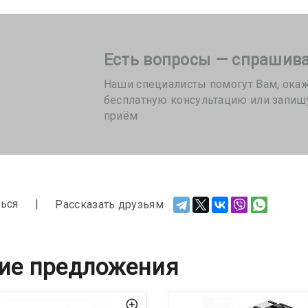
Есть вопросы — спрашива
Наши специалисты помогут Вам, ока
бесплатную консультацию или запиш
приём
ься
Рассказать друзьям
ие предложения