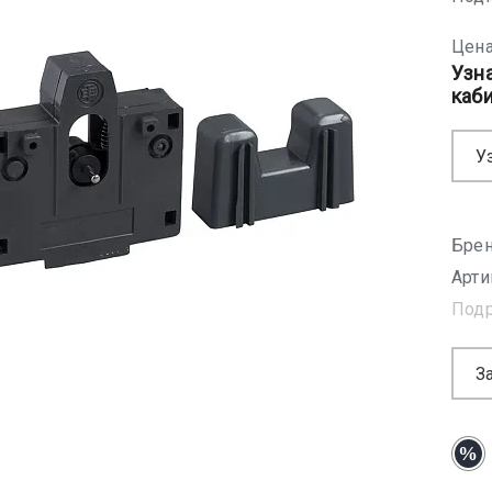
Цена
Узн
каб
У
Брен
Арти
Под
З