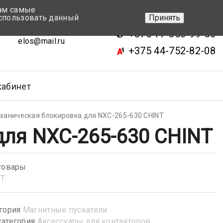
вам самые
+375 17-343-46-70
спользовать данный
Принять
ск, ул.Кижеватова 7, кор.2
+375 17-350-99-56
elos@mail.ru
+375 44-752-82-08
кабинет
ханическая блокировка для NXC-265-630 CHINT
ля NXC-265-630 CHINT
товары
NT
гория
Магнитные пускатели
атегория
Аксессуары для контакторов