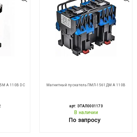
5М А 110В DC
Магнитный пускатель ПМЛ-1561ДМ А 110В
2
арт: ЭТАЛ0001173
В наличии
По запросу