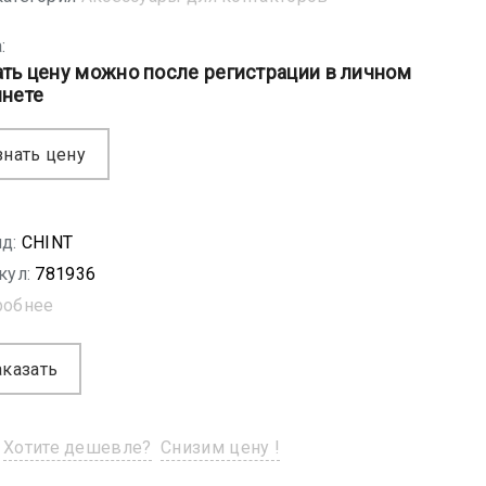
:
ать цену можно после регистрации в личном
инете
знать цену
д:
CHINT
кул:
781936
робнее
аказать
Хотите дешевле?
Снизим цену !