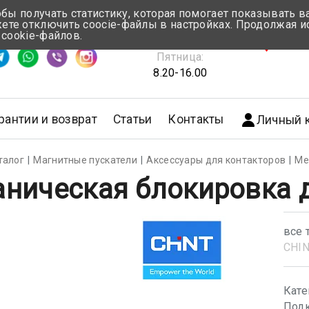
обы получать статистику, которая помогает показывать 
те отключить coocie-файлы в настройках. Продолжая и
Понедельник-Четверг:
 cookie-файлов.
емя ответа ≈ 5 мин
8.30-17.00
г.Мин
Пятница:
8.20-16.00
рантии и возврат
Статьи
Контакты
Личный 
талог
Магнитные пускатели
Аксессуары для контакторов
Ме
ническая блокировка д
все 
CHI
Кате
Подк