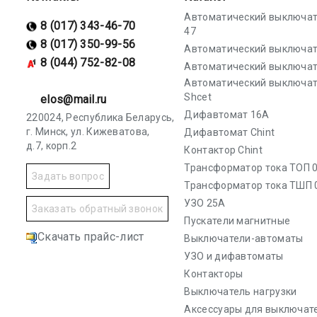
Автоматический выключат
8 (017) 343-46-70
47
8 (017) 350-99-56
Автоматический выключат
8 (044) 752-82-08
Автоматический выключат
Автоматический выключа
Shcet
elos@mail.ru
Дифавтомат 16А
220024, Республика Беларусь,
г. Минск, ул. Кижеватова,
Дифавтомат Chint
д.7, корп.2
Контактор Chint
Трансформатор тока ТОП 0
Задать вопрос
Трансформатор тока ТШП 
УЗО 25А
Заказать обратный звонок
Пускатели магнитные
Скачать прайс-лист
Выключатели-автоматы
УЗО и дифавтоматы
Контакторы
Выключатель нагрузки
Аксессуары для выключат