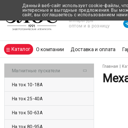
Данный веб-сайт использует cookie-файлы, чт
интересные и выгодные предложения. Вы може
сайт, вы соглашаетесь с использованием нами
Электротехническая
Вр
аппаратура
оптом и в розницу
Каталог
О компании
Доставка и оплата
Га
Главная
Ка
Магнитные пускатели
Меха
На ток 10-18А
На ток 25-40А
На ток 50-63А
На ток 80-95А