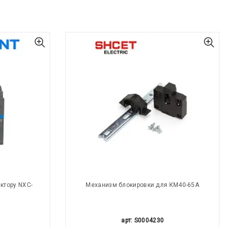
ктору NXC-
Механизм блокировки для КМ40-65А
арт: S0004230