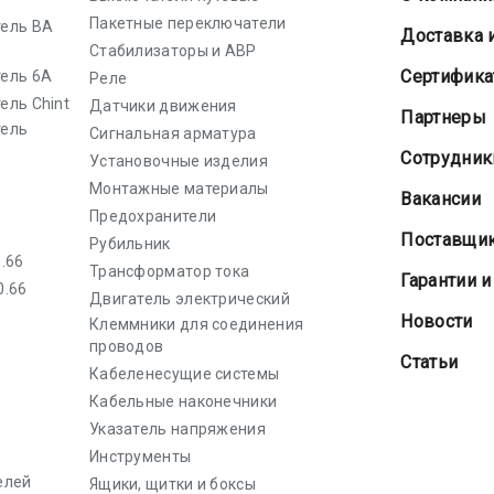
Пакетные переключатели
ель ВА
Доставка 
Стабилизаторы и АВР
Cертифик
ель 6А
Реле
ель Chint
Датчики движения
Партнеры
тель
Сигнальная арматура
Сотрудник
Установочные изделия
Монтажные материалы
Вакансии
Предохранители
Поставщи
Рубильник
.66
Трансформатор тока
Гарантии и
0.66
Двигатель электрический
Новости
Клеммники для соединения
проводов
Статьи
Кабеленесущие системы
Кабельные наконечники
Указатель напряжения
Инструменты
елей
Ящики, щитки и боксы