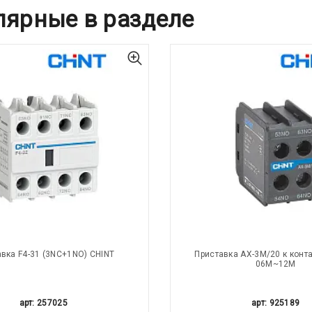
лярные в разделе
вка F4-31 (3NC+1NO) CHINT
Приставка AX-3M/20 к конта
06M~12M
арт: 257025
арт: 925189