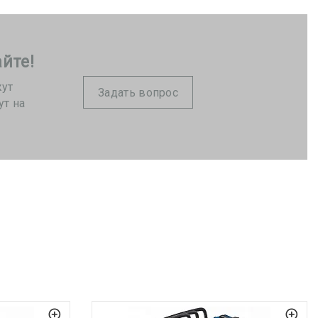
йте!
жут
Задать вопрос
ут на