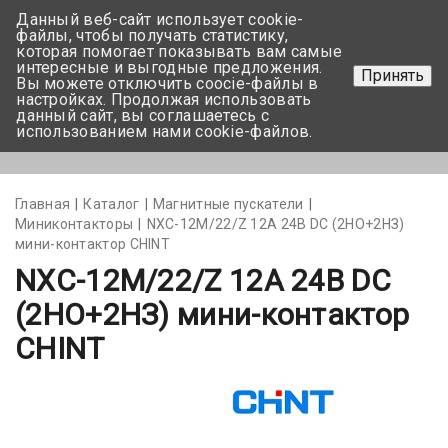
Данный веб-сайт использует cookie-
+375 17-350-99-56
файлы, чтобы получать статистику,
которая помогает показывать вам самые
+375 44-752-82-08
интересные и выгодные предложения.
Принять
Вы можете отключить coocie-файлы в
Задать вопрос
настройках. Продолжая использовать
данный сайт, вы соглашаетесь с
использованием нами cookie-файлов.
Меню
Главная
Каталог
Магнитные пускатели
Миниконтакторы
NXC-12M/22/Z 12A 24В DC (2НО+2НЗ)
мини-контактор CHINT
NXC-12M/22/Z 12A 24В DC
(2НО+2НЗ) мини-контактор
CHINT