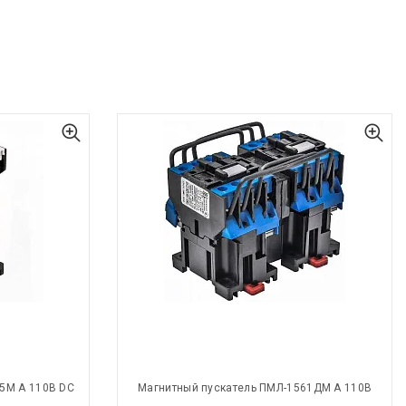
5М А 110В DC
Магнитный пускатель ПМЛ-1561ДМ А 110В