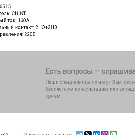
36515
ель: CHINT
й ток: 160А
льный контакт: 2НО+2НЗ
равления: 220В
Есть вопросы — спрашива
Наши специалисты помогут Вам, ока
бесплатную консультацию или запиш
приём
ься
Рассказать друзьям