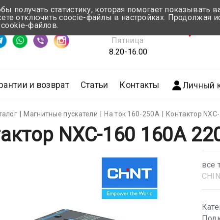
обы получать статистику, которая помогает показывать 
те отключить coocie-файлы в настройках. Продолжая и
Понедельник-Четверг:
 cookie-файлов.
емя ответа ≈ 5 мин
8.30-17.00
г.Мин
Пятница:
8.20-16.00
рантии и возврат
Статьи
Контакты
Личный 
талог
Магнитные пускатели
На ток 160-250А
Контактор NXC-
актор NXC-160 160A 22
все 
CHI
Кате
Подк