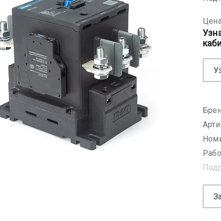
Цена
Узн
каб
У
Брен
Арти
Номи
Рабо
Под
З