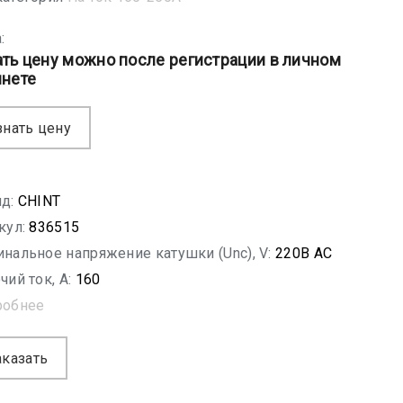
:
ать цену можно после регистрации в личном
инете
знать цену
д:
CHINT
кул:
836515
нальное напряжение катушки (Unc), V:
220В АС
чий ток, A:
160
робнее
аказать