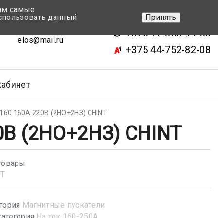
вам самые
+375 17-343-46-70
спользовать данный
Принять
ск, ул.Кижеватова 7, кор.2
+375 17-350-99-56
elos@mail.ru
+375 44-752-82-08
кабинет
160 160A 220В (2НО+2НЗ) CHINT
0В (2НО+2НЗ) CHINT
товары
NT
гория
Магнитные пускатели
атегория
На ток 160-250А