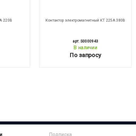
А 220В
Контактор электромагнитный КТ 225А 380В
арт: S0000943
В наличии
По запросу
и
Подписка