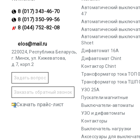
Автоматический выключат
8 (017) 343-46-70
47
8 (017) 350-99-56
Автоматический выключат
8 (044) 752-82-08
Автоматический выключат
Автоматический выключа
Shcet
elos@mail.ru
Дифавтомат 16А
220024, Республика Беларусь,
г. Минск, ул. Кижеватова,
Дифавтомат Chint
д.7, корп.2
Контактор Chint
Трансформатор тока ТОП 0
Задать вопрос
Трансформатор тока ТШП 
УЗО 25А
Заказать обратный звонок
Пускатели магнитные
Скачать прайс-лист
Выключатели-автоматы
УЗО и дифавтоматы
Контакторы
Выключатель нагрузки
Аксессуары для выключат