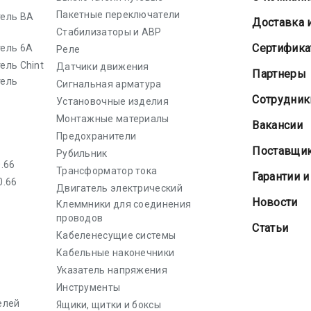
Пакетные переключатели
ель ВА
Доставка 
Стабилизаторы и АВР
Cертифик
ель 6А
Реле
ель Chint
Датчики движения
Партнеры
тель
Сигнальная арматура
Сотрудник
Установочные изделия
Монтажные материалы
Вакансии
Предохранители
Поставщи
Рубильник
.66
Трансформатор тока
Гарантии и
0.66
Двигатель электрический
Новости
Клеммники для соединения
проводов
Статьи
Кабеленесущие системы
Кабельные наконечники
Указатель напряжения
Инструменты
елей
Ящики, щитки и боксы