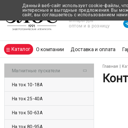
Данный веб-сайт использует cookie-файлы, чт
интересные и выгодные предложения. Вы може
сайт, вы соглашаетесь с использованием нами
Электротехническая
Вр
аппаратура
оптом и в розницу
Каталог
О компании
Доставка и оплата
Га
Главная
Ка
Магнитные пускатели
Конт
На ток 10-18А
На ток 25-40А
На ток 50-63А
На ток 80-95А