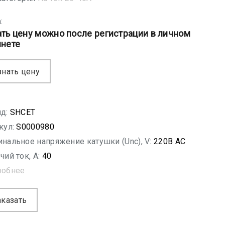
:
ать цену можно после регистрации в личном
инете
знать цену
д:
SHСET
кул:
S0000980
нальное напряжение катушки (Unc), V:
220В АС
чий ток, A:
40
робнее
аказать