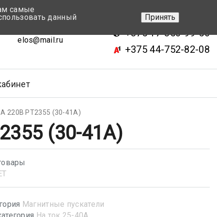
вам самые
+375 17-343-46-70
спользовать данный
Принять
ск, ул.Кижеватова 7, кор.2
+375 17-350-99-56
elos@mail.ru
+375 44-752-82-08
кабинет
А 220В РТ2355 (30-41А)
2355 (30-41А)
товары
ET
гория
Магнитные пускатели
атегория
На ток 25-40А