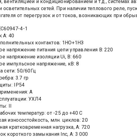
, вентиляцией и кондиционированием и т.д., системах ав
 осветительных сетей. При наличии теплового реле, пус
гателя от перегрузок и от токов, возникающих при обрыв
IEC60947-4-1
 A: 40
полнительных контактов: 1HO+1НЗ
е напряжение питания цепи управления В: 220
е напряжение изоляции Ui, В: 660
е импульсное напряжение, кВ: 8
а сети: 50/60Гц
ребра: 3.7 гр
щиты: IP54
применения: А
сплуатации: УХЛ4
ты: II
абочих температур: от -25 до +40 С
ая износостойкость, млн. циклов: 20
ая кратковременная нагрузка, А: 720
ок короткого замыкания Inc, А: 3 000