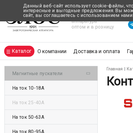
Данный веб-сайт использует cookie-файлы, чт
интересные и выгодные предложения. Вы може
сайт, вы соглашаетесь с использованием нами
Электротехническая
Вр
аппаратура
оптом и в розницу
Каталог
О компании
Доставка и оплата
Га
Главная
Ка
Магнитные пускатели
Конт
На ток 10-18А
На ток 25-40А
На ток 50-63А
На ток 80-95А