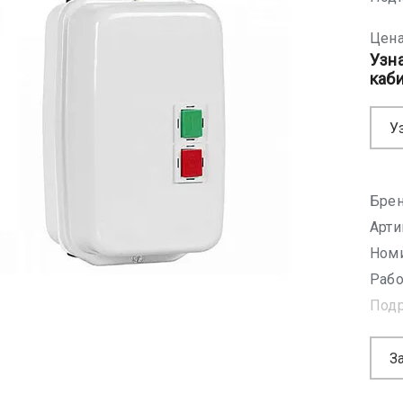
Цена
Узн
каб
У
Брен
Арти
Номи
Рабо
Под
З