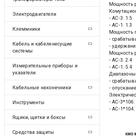
Мощность р
Комутацион
Электродвигатели
- АС-3: 1.5
- АС-1: 1.3
Клеммники
Мощность п
- срабатыв
Кабель и кабеленесущие
- удержани
системы
Мощность р
- АС-3: 2.4
Измерительные приборы и
- АС-1: 5.4
указатели
Диапазоны
- срабатыва
Кабельные наконечники
- опускание
Электричес
- АС-3*106:
Инструменты
- АС-1*104:
Ящики, щитки и боксы
Средства защиты