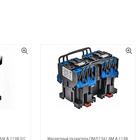
5М А 110В DC
Магнитный пускатель ПМЛ-1561ДМ А 110В