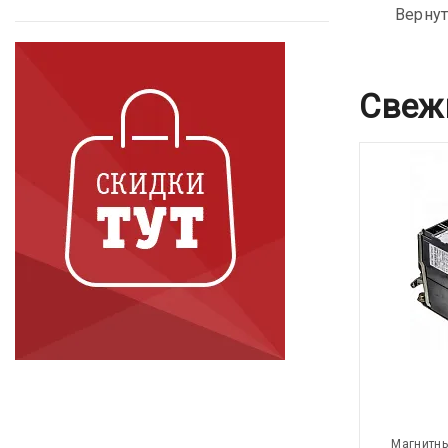
Вернут
Свеж
Магнитны