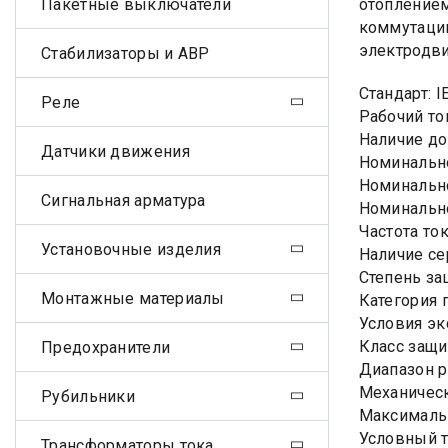
Пакетные выключатели
отоплением
коммутации
электродви
Стабилизаторы и АВР
Стандарт: 
Реле
Рабочий ток
Наличие до
Датчики движения
Номинально
Номинально
Сигнальная арматура
Номинально
Частота ток
Установочные изделия
Наличие се
Степень за
Монтажные материалы
Категория 
Условия эк
Класс защи
Предохранители
Диапазон р
Механическ
Рубильники
Максимальн
Условный т
Трансформаторы тока