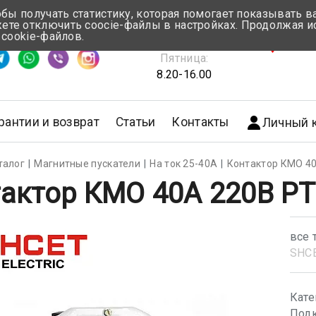
обы получать статистику, которая помогает показывать 
те отключить coocie-файлы в настройках. Продолжая и
Понедельник-Четверг:
 cookie-файлов.
емя ответа ≈ 5 мин
8.30-17.00
г.Мин
Пятница:
8.20-16.00
рантии и возврат
Статьи
Контакты
Личный 
талог
Магнитные пускатели
На ток 25-40А
Контактор КМО 40
актор КМО 40А 220В РТ
все 
SHС
Кате
Подк