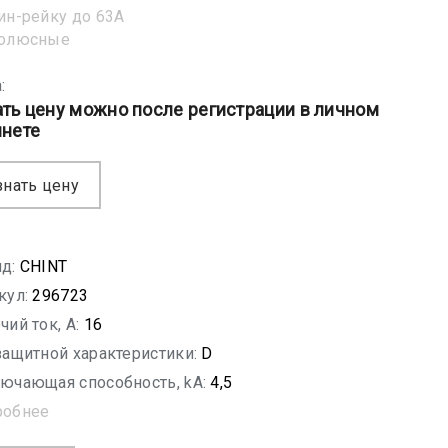
ин-рейку до 63А
полюсные
:
ать цену можно после регистрации в личном
инете
знать цену
д:
CHINT
кул:
296723
чий ток, A:
16
защитной характеристики:
D
ючающая способность, kA:
4,5
робнее