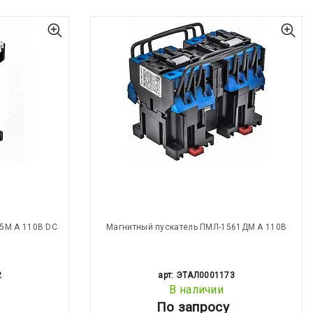
5М А 110В DC
Магнитный пускатель ПМЛ-1561ДМ А 110В
2
арт: ЭТАЛ0001173
В наличии
По запросу