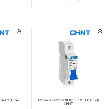
16A С (10kA)
Авт. выключатели NXB-63H 1P 6A С (10kA)
CHINT