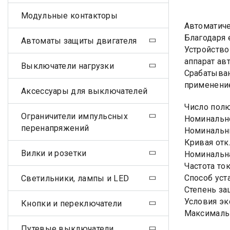
Модульные контакторы
Автоматиче
Благодаря 
Автоматы защиты двигателя
Устройство
аппарат ав
Выключатели нагрузки
Срабатыван
применение
Аксессуары для выключателей
Число пол
Ограничители импульсных
Номинально
перенапряжений
Номинальны
Кривая отк
Вилки и розетки
Номинальна
Частота ток
Способ уст
Светильники, лампы и LED
Степень за
Условия эк
Кнопки и переключатели
Максималь
Путевые выключатели