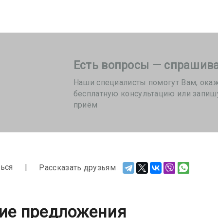
Есть вопросы — спрашива
Наши специалисты помогут Вам, ока
бесплатную консультацию или запиш
приём
ься
Рассказать друзьям
ие предложения