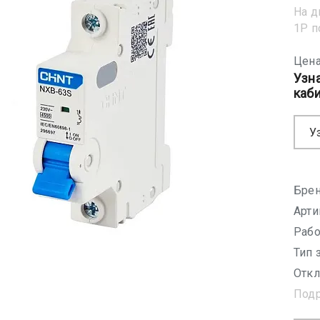
На д
1Р 
Цена
Узн
каб
У
Брен
Арти
Рабо
Тип 
Откл
Под