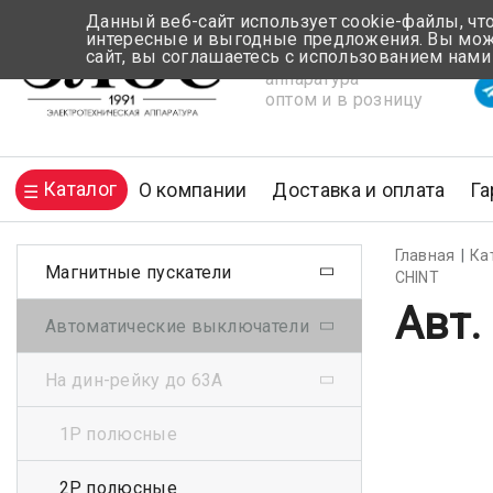
Данный веб-сайт использует cookie-файлы, чт
интересные и выгодные предложения. Вы може
сайт, вы соглашаетесь с использованием нами
Электротехническая
Вр
аппаратура
оптом и в розницу
Каталог
О компании
Доставка и оплата
Га
Главная
Ка
Магнитные пускатели
CHINT
Авт.
Автоматические выключатели
На дин-рейку до 63А
1Р полюсные
2Р полюсные