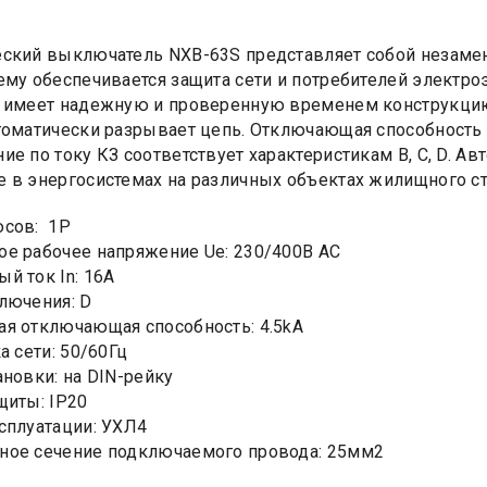
ский выключатель NXB-63S представляет собой незаме
ему обеспечивается защита сети и потребителей электро
 имеет надежную и проверенную временем конструкцию.
томатически разрывает цепь. Отключающая способность 
ие по току КЗ соответствует характеристикам B, C, D. 
 в энергосистемах на различных объектах жилищного ст
юсов: 1Р
е рабочее напряжение Ue: 230/400В AC
й ток In: 16А
лючения: D
я отключающая способность: 4.5kA
а сети: 50/60Гц
ановки: на DIN-рейку
щиты: IP20
сплуатации: УХЛ4
ное сечение подключаемого провода: 25мм2