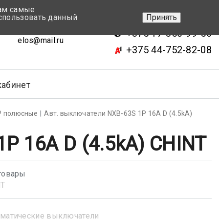
вам самые
+375 17-343-46-70
спользовать данный
Принять
ск, ул.Кижеватова 7, кор.2
+375 17-350-99-56
elos@mail.ru
+375 44-752-82-08
кабинет
Р полюсные
Авт. выключатели NXB-63S 1P 16A D (4.5kA)
P 16A D (4.5kA) CHINT
товары
NT
матические выключатели