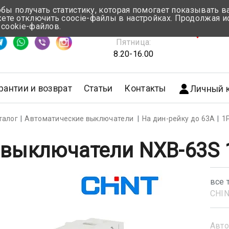
обы получать статистику, которая помогает показывать 
те отключить coocie-файлы в настройках. Продолжая и
Понедельник-Четверг:
 cookie-файлов.
емя ответа ≈ 5 мин
8.30-17.00
г.Мин
Пятница:
8.20-16.00
рантии и возврат
Статьи
Контакты
Личный 
талог
Автоматические выключатели
На дин-рейку до 63А
1
 выключатели NXB-63S 1
все 
CHI
Авто