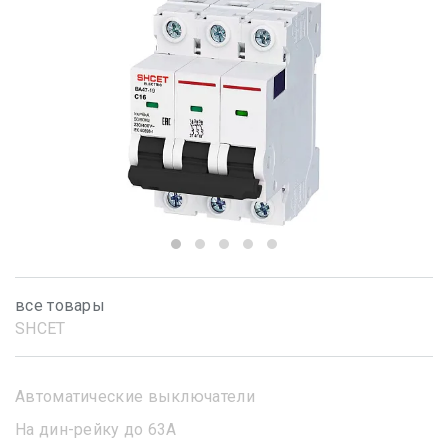
все товары
SHСET
Автоматические выключатели
На дин-рейку до 63А