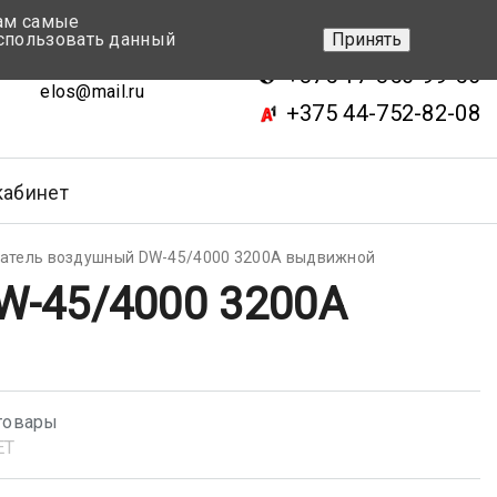
вам самые
+375 17-343-46-70
спользовать данный
Принять
ск, ул.Кижеватова 7, кор.2
+375 17-350-99-56
elos@mail.ru
+375 44-752-82-08
кабинет
атель воздушный DW-45/4000 3200А выдвижной
-45/4000 3200А
товары
ET