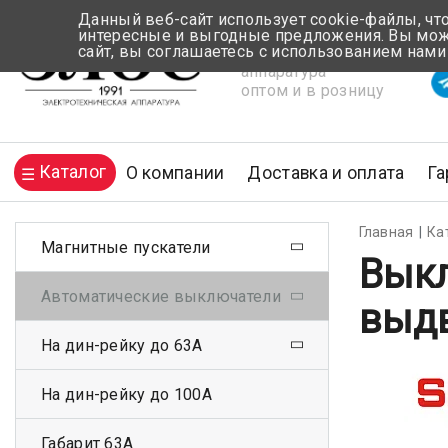
Данный веб-сайт использует cookie-файлы, чт
интересные и выгодные предложения. Вы може
сайт, вы соглашаетесь с использованием нами
Электротехническая
Вр
аппаратура
оптом и в розницу
Каталог
О компании
Доставка и оплата
Га
Главная
Ка
Магнитные пускатели
Вык
Автоматические выключатели
выд
На дин-рейку до 63А
На дин-рейку до 100А
Габарит 63А