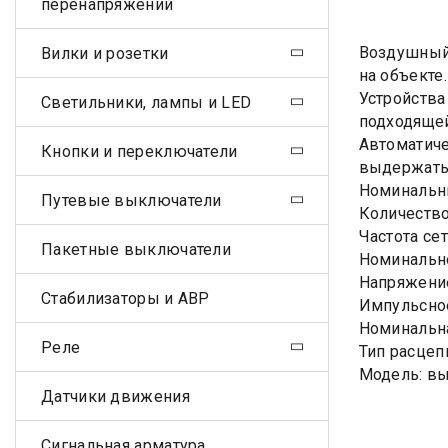
перенапряжений
Воздушный 
Вилки и розетки
на объекте
Устройства
Светильники, лампы и LED
подходящей
Автоматиче
Кнопки и переключатели
выдержать 
Номинальны
Путевые выключатели
Количество
Частота сет
Пакетные выключатели
Номинально
Напряжение
Стабилизаторы и АВР
Импульсное
Номинальна
Реле
Тип расцеп
Модель: в
Датчики движения
Сигнальная арматура