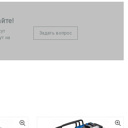
йте!
жут
Задать вопрос
ут на