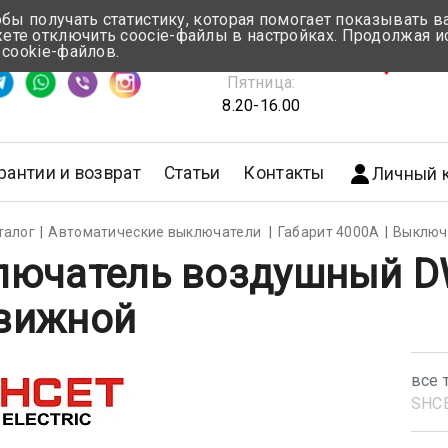
обы получать статистику, которая помогает показывать 
те отключить coocie-файлы в настройках. Продолжая и
Понедельник-Четверг:
 cookie-файлов.
емя ответа ≈ 5 мин
8.30-17.00
г.Мин
Пятница:
8.20-16.00
рантии и возврат
Статьи
Контакты
Личный 
талог
Автоматические выключатели
Габарит 4000А
Выключ
лючатель воздушный DW
вижной
все 
SHС