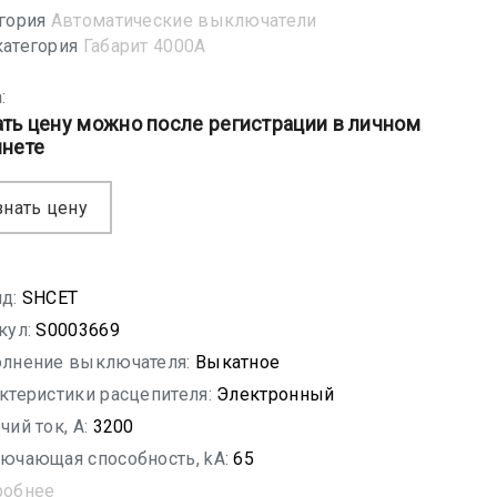
гория
Автоматические выключатели
атегория
Габарит 4000А
:
ать цену можно после регистрации в личном
инете
знать цену
д:
SHСET
кул:
S0003669
лнение выключателя:
Выкатное
ктеристики расцепителя:
Электронный
чий ток, A:
3200
ючающая способность, kA:
65
робнее