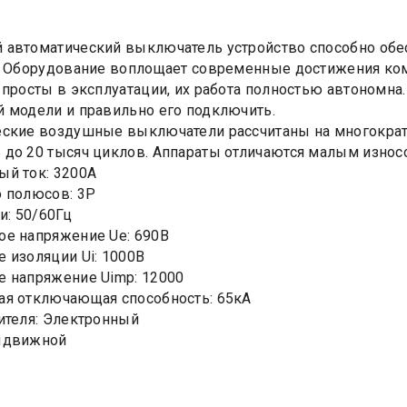
автоматический выключатель устройство способно обес
. Оборудование воплощает современные достижения ко
 просты в эксплуатации, их работа полностью автономна
 модели и правильно его подключить.
ские воздушные выключатели рассчитаны на многократ
до 20 тысяч циклов. Аппараты отличаются малым износо
й ток: 3200А
 полюсов: 3Р
и: 50/60Гц
е напряжение Uе: 690В
 изоляции Ui: 1000В
 напряжение Uimp: 12000
я отключающая способность: 65кА
ителя: Электронный
ыдвижной