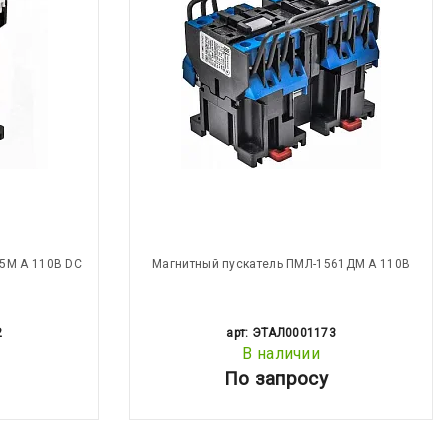
5М А 110В DC
Магнитный пускатель ПМЛ-1561ДМ А 110В
2
арт: ЭТАЛ0001173
В наличии
По запросу