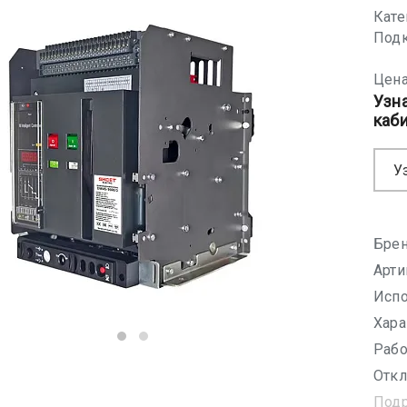
Кате
Подк
Цена
Узн
каб
У
Брен
Арти
Испо
Хара
Рабо
Откл
Под