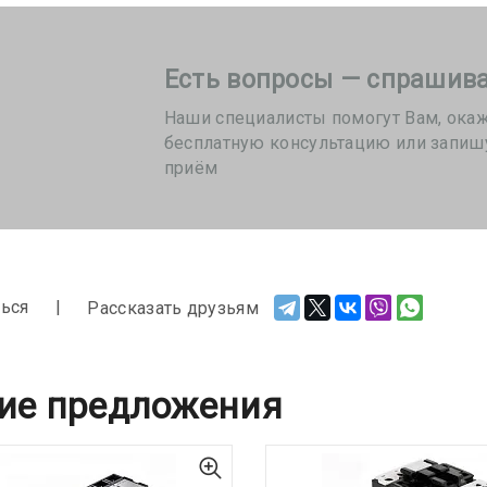
Есть вопросы — спрашива
Наши специалисты помогут Вам, ока
бесплатную консультацию или запиш
приём
ься
Рассказать друзьям
ие предложения