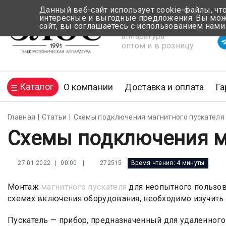
Данный веб-сайт использует cookie-файлы, чт
интересные и выгодные предложения. Вы може
сайт, вы соглашаетесь с использованием нами
Электротехническая
Вр
аппаратура
оптом и в розницу
Каталог
О компании
Доставка и оплата
Га
Главная
Статьи
Схемы подключения магнитного пускателя
Схемы подключения м
|
272515
Время чтения:
4 минуты
27.01.2022 | 00:00
Монтаж
магнитного пускателя
для неопытного пользов
схемах включения оборудования, необходимо изучить 
Пускатель — прибор, предназначенный для удаленног