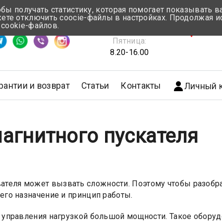
обы получать статистику, которая помогает показывать 
те отключить coocie-файлы в настройках. Продолжая и
Понедельник-Четверг:
 cookie-файлов.
емя ответа ≈ 5 мин
8.30-17.00
г.Мин
Пятница:
8.20-16.00
рантии и возврат
Статьи
Контакты
Личный 
агнитного пускателя
ателя может вызвать сложности. Поэтому чтобы разобра
его назначение и принцип работы.
о управления нагрузкой большой мощности. Такое обору