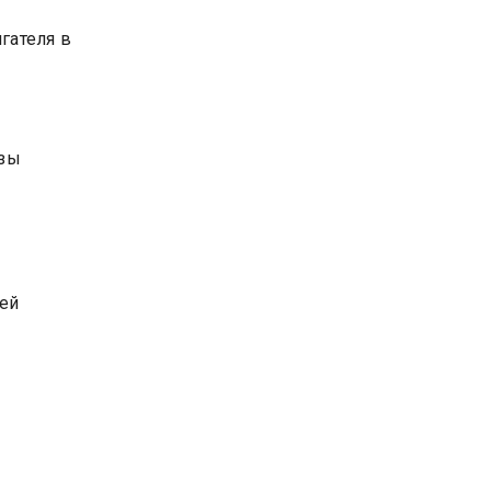
гателя в
азы
ей