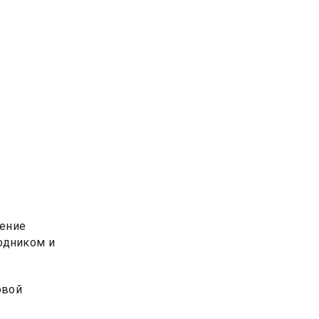
нение
одником и
овой