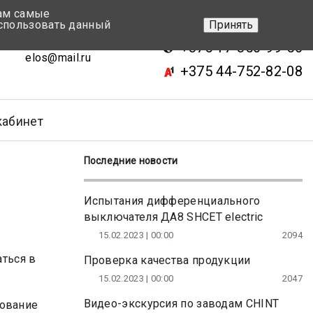
вам самые
+375 17-343-46-70
спользовать данный
Принять
ск, ул.Кижеватова 7, кор.2
+375 17-350-99-56
elos@mail.ru
+375 44-752-82-08
кабинет
Последние новости
Испытания дифференциального
выключателя ДА8 SHCET electric
15.02.2023 | 00:00
2094
ться в
Проверка качества продукции
15.02.2023 | 00:00
2047
Видео-экскурсия по заводам CHINT
дование